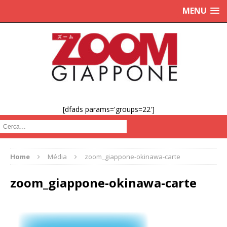
MENU
[dfads params='groups=22']
Cerca :
Home
Média
zoom_giappone-okinawa-carte
zoom_giappone-okinawa-carte