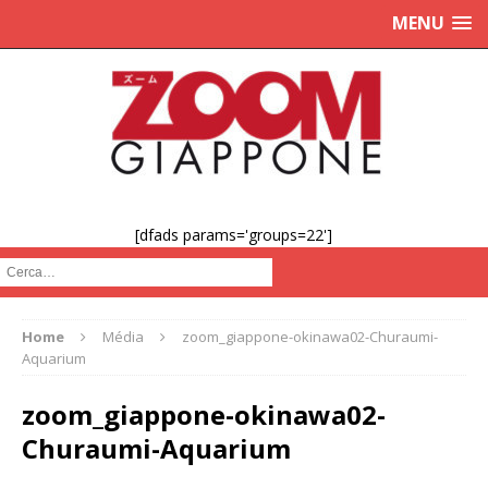
MENU
[dfads params='groups=22']
Cerca :
Home
Média
zoom_giappone-okinawa02-Churaumi-
Aquarium
zoom_giappone-okinawa02-
Churaumi-Aquarium