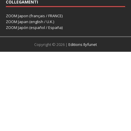
COLLEGAMENTI
ZOOM Japon (français / FRANCE)
ZOOM Japan (english / U.K.)
ZOOM Japón (español / España)
Copyright © 2026 |
Editions Ilyfunet