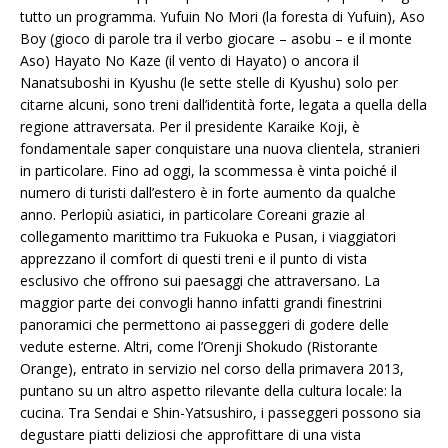
tutto un programma. Yufuin No Mori (la foresta di Yufuin), Aso
Boy (gioco di parole tra il verbo giocare – asobu – e il monte
Aso) Hayato No Kaze (il vento di Hayato) o ancora il
Nanatsuboshi in Kyushu (le sette stelle di Kyushu) solo per
citarne alcuni, sono treni dall’identità forte, legata a quella della
regione attraversata. Per il presidente Karaike Koji, è
fondamentale saper conquistare una nuova clientela, stranieri
in particolare. Fino ad oggi, la scommessa è vinta poiché il
numero di turisti dall’estero è in forte aumento da qualche
anno. Perlopiù asiatici, in particolare Coreani grazie al
collegamento marittimo tra Fukuoka e Pusan, i viaggiatori
apprezzano il comfort di questi treni e il punto di vista
esclusivo che offrono sui paesaggi che attraversano. La
maggior parte dei convogli hanno infatti grandi finestrini
panoramici che permettono ai passeggeri di godere delle
vedute esterne. Altri, come l’Orenji Shokudo (Ristorante
Orange), entrato in servizio nel corso della primavera 2013,
puntano su un altro aspetto rilevante della cultura locale: la
cucina. Tra Sendai e Shin-Yatsushiro, i passeggeri possono sia
degustare piatti deliziosi che approfittare di una vista