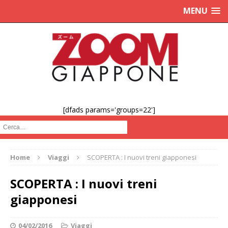
MENU
[dfads params='groups=22']
Cerca :
Home
Viaggi
SCOPERTA : I nuovi treni giapponesi
SCOPERTA : I nuovi treni
giapponesi
04/02/2016
Viaggi