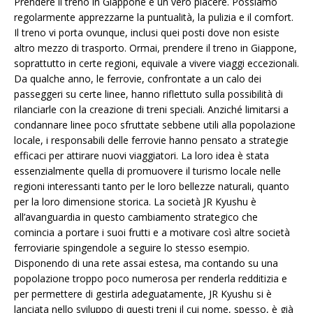
Prendere il treno in Giappone è un vero piacere. Possiamo
regolarmente apprezzarne la puntualità, la pulizia e il comfort.
Il treno vi porta ovunque, inclusi quei posti dove non esiste
altro mezzo di trasporto. Ormai, prendere il treno in Giappone,
soprattutto in certe regioni, equivale a vivere viaggi eccezionali.
Da qualche anno, le ferrovie, confrontate a un calo dei
passeggeri su certe linee, hanno riflettuto sulla possibilità di
rilanciarle con la creazione di treni speciali. Anziché limitarsi a
condannare linee poco sfruttate sebbene utili alla popolazione
locale, i responsabili delle ferrovie hanno pensato a strategie
efficaci per attirare nuovi viaggiatori. La loro idea è stata
essenzialmente quella di promuovere il turismo locale nelle
regioni interessanti tanto per le loro bellezze naturali, quanto
per la loro dimensione storica. La società JR Kyushu è
all’avanguardia in questo cambiamento strategico che
comincia a portare i suoi frutti e a motivare così altre società
ferroviarie spingendole a seguire lo stesso esempio.
Disponendo di una rete assai estesa, ma contando su una
popolazione troppo poco numerosa per renderla redditizia e
per permettere di gestirla adeguatamente, JR Kyushu si è
lanciata nello sviluppo di questi treni il cui nome, spesso, è già