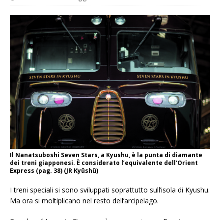
Il Nanatsuboshi Seven Stars, a Kyushu, è la punta di diamante
dei treni giapponesi. È considerato l’equivalente dell’Orient
Express (pag. 38) (JR Kyûshû)
I treni speciali si sono sviluppati soprattutto sull’isola di Kyushu.
Ma ora si moltiplicano nel resto dell’arcipelago.