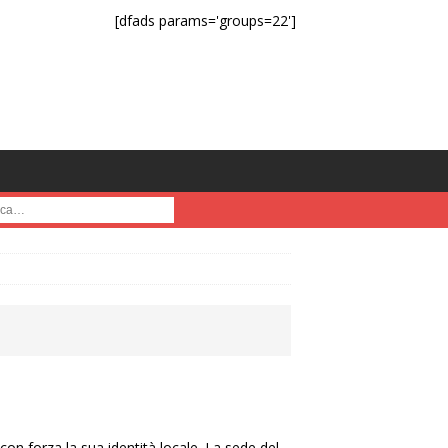
[dfads params='groups=22']
a :
on forza la sua identità locale. La sede del