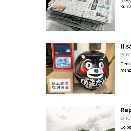
Kumam
Il 
15/
Dedic
menzi
Rep
16/
Colpi