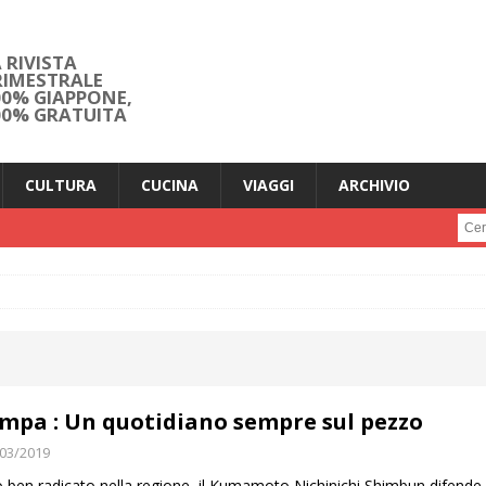
 RIVISTA
RIMESTRALE
00% GIAPPONE,
00% GRATUITA
CULTURA
CUCINA
VIAGGI
ARCHIVIO
Cerc
mpa : Un quotidiano sempre sul pezzo
03/2019
 ben radicato nella regione, il Kumamoto Nichinichi Shimbun difende c