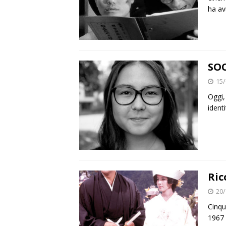
ha a
SOC
15/
Oggi,
ident
Ric
20/
Cinqu
1967 