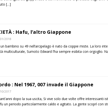
vuto
[…]
IETÀ : Hafu, l’altro Giappone
01/2018
 un bambino su 49 nell’arcipelago è nato da coppie miste. La loro inte
ità multiculturale, Sumoto Edward l’ha sempre esibita con orgoglio. 
ordo : Nel 1967, 007 invade il Giappone
10/2017
ant’anni dopo la sua uscita, Si vive solo due volte offre interessanti i
fu un periodo particolarmente caldo e agitato. La gente scoprì con s