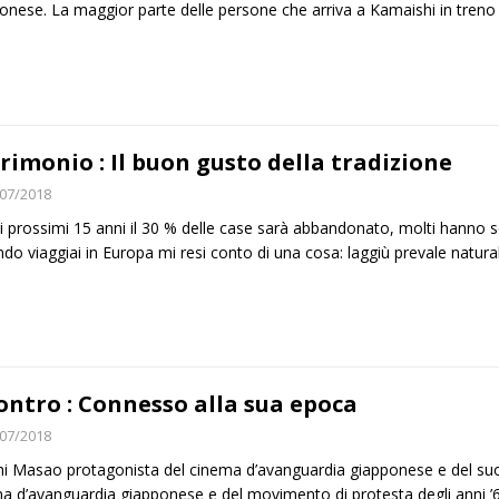
onese. La maggior parte delle persone che arriva a Kamaishi in treno 
rimonio : Il buon gusto della tradizione
07/2018
i prossimi 15 anni il 30 % delle case sarà abbandonato, molti hanno s
do viaggiai in Europa mi resi conto di una cosa: laggiù prevale natura
ontro : Connesso alla sua epoca
07/2018
i Masao protagonista del cinema d’avanguardia giapponese e del suo 
a d’avanguardia giapponese e del movimento di protesta degli anni ’6