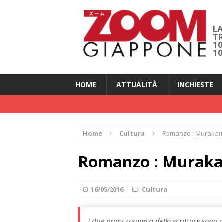
LA
T
1
1
HOME
ATTUALITÀ
INCHIESTE
Home
Cultura
Romanzo : Murakami 
Romanzo : Murakam
16/05/2016
Cultura
I due primi romanzi dello scrittore sono ar