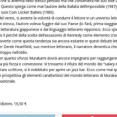
, che si afferma nello stesso periodo ma che conserverà nel suo stile
”. Questo spiega come mai l’autore della Ballata dell’impossibile (1987) 
i suoi Coin Locker Babies (1980).
el vento, si avverte la volontà di condurre il lettore in un universo le
tesso, l’autore voleva fuggire dal suo Paese (lo farà, prima viaggia
lla letteratura giapponese e dal linguaggio letterario nipponico. Ecco s
o il perché della scelta dell’assassinio di Kennedy come elemento cro
i avverte come questa tendenza sia ancora esitante in questi debutti l
r Derek Heartfield, suo mentore letterario, il narratore dimentica c
troppo nell’oblìo.
con quanto sforzo Murakami dovrà ancora impegnarsi per raggiungere i 
più forza e convinzione. Vi troviamo il rifiuto del mondo dei “salar
tare scrittore, si è indebitato per aprire un jazz bar. Ecco come mai 
 prospettiva gli elementi caratteristici del mondo letterario di Murak
nazionale.
dizioni, 19,50 €