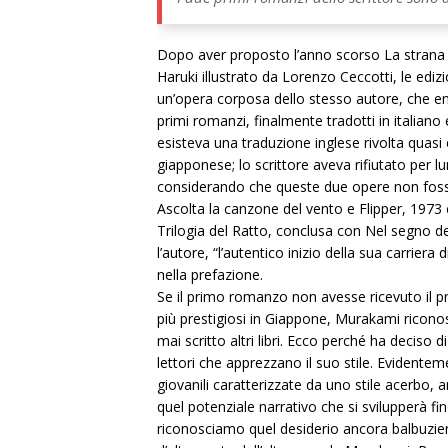
Dopo aver proposto l’anno scorso La strana 
Haruki illustrato da Lorenzo Ceccotti, le edi
un’opera corposa dello stesso autore, che ent
primi romanzi, finalmente tradotti in italiano 
esisteva una traduzione inglese rivolta quas
giapponese; lo scrittore aveva rifiutato per 
considerando che queste due opere non fosser
Ascolta la canzone del vento e Flipper, 1973 
Trilogia del Ratto, conclusa con Nel segno 
l’autore, “l’autentico inizio della sua carrier
nella prefazione.
Se il primo romanzo non avesse ricevuto il p
più prestigiosi in Giappone, Murakami ricon
mai scritto altri libri. Ecco perché ha deciso d
lettori che apprezzano il suo stile. Evident
giovanili caratterizzate da uno stile acerbo,
quel potenziale narrativo che si svilupperà fin
riconosciamo quel desiderio ancora balbuzient