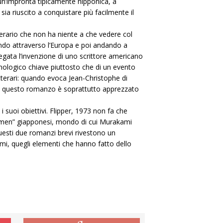
 un’impronta tipicamente nipponica, a
sia riuscito a conquistare più facilmente il
tterario che non ha niente a che vedere col
ndo attraverso l’Europa e poi andando a
piegata l’invenzione di uno scrittore americano
nologico chiave piuttosto che di un evento
etterari: quando evoca Jean-Christophe di
he questo romanzo è soprattutto apprezzato
suoi obiettivi. Flipper, 1973 non fa che
y-men” giapponesi, mondo di cui Murakami
questi due romanzi brevi rivestono un
ami, quegli elementi che hanno fatto dello