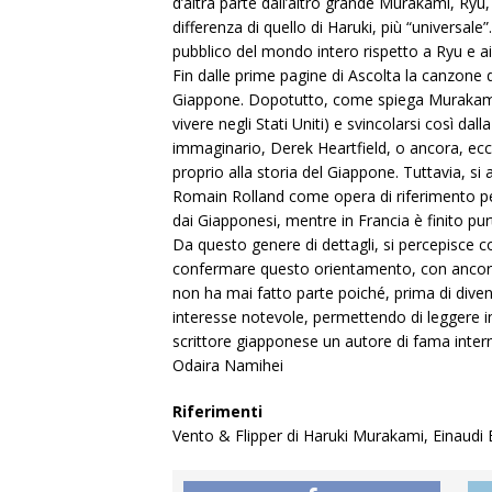
d’altra parte dall’altro grande Murakami, Ryu
differenza di quello di Haruki, più “universale
pubblico del mondo intero rispetto a Ryu e a
Fin dalle prime pagine di Ascolta la canzone d
Giappone. Dopotutto, come spiega Murakami s
vivere negli Stati Uniti) e svincolarsi così da
immaginario, Derek Heartfield, o ancora, ecc
proprio alla storia del Giappone. Tuttavia, s
Romain Rolland come opera di riferimento pe
dai Giapponesi, mentre in Francia è finito pur
Da questo genere di dettagli, si percepisce 
confermare questo orientamento, con ancora 
non ha mai fatto parte poiché, prima di diven
interesse notevole, permettendo di leggere in
scrittore giapponese un autore di fama inter
Odaira Namihei
Riferimenti
Vento & Flipper di Haruki Murakami, Einaudi E