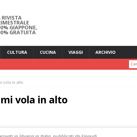
 RIVISTA
RIMESTRALE
00% GIAPPONE,
00% GRATUITA
CULTURA
CUCINA
VIAGGI
ARCHIVIO
Cerc
vola in alto
i vola in alto
rivati in libreria in Italia, pubblicati da Einaudi.