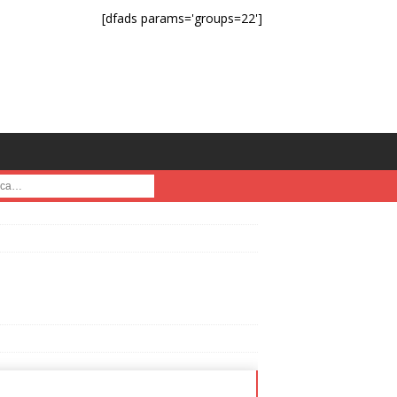
[dfads params='groups=22']
a :