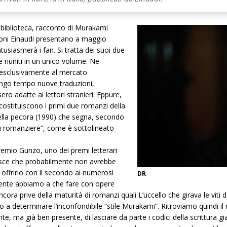
biblioteca, racconto di Murakami
zioni Einaudi presentano a maggio
usiasmerà i fan. Si tratta dei suoi due
e riuniti in un unico volume. Ne
i esclusivamente al mercato
lungo tempo nuove traduzioni,
o adatte ai lettori stranieri. Eppure,
costituiscono i primi due romanzi della
della pecora (1990) che segna, secondo
a di romanziere”, come è sottolineato
remio Gunzo, uno dei premi letterari
osce che probabilmente non avrebbe
i offrirlo con il secondo ai numerosi
DR
emente abbiamo a che fare con opere
 ancora prive della maturità di romanzi quali L’uccello che girava le v
o a determinare l’inconfondibile “stile Murakami”. Ritroviamo quindi il 
e, ma già ben presente, di lasciare da parte i codici della scrittura