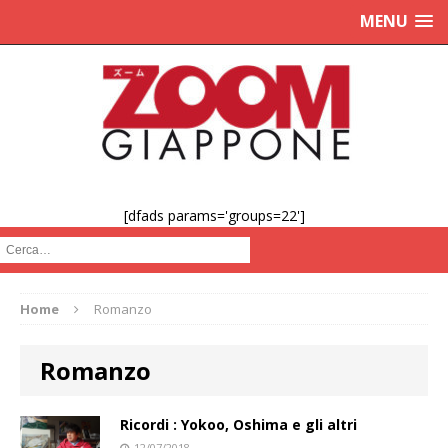
MENU
[dfads params='groups=22']
Cerca :
Home
Romanzo
Romanzo
Ricordi : Yokoo, Oshima e gli altri
12/07/2018