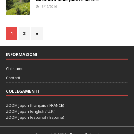
13/12/2016
1
2
»
INFORMAZIONI
Chi siamo
Contatti
COLLEGAMENTI
ZOOM Japon (français / FRANCE)
ZOOM Japan (english / U.K.)
ZOOM Japón (español / España)