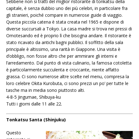
Sebbene non si tratti del miglior ristorante di tonkatsu della
capitale, è senza dubbio uno dei più celebri, in particolare fra
gli stranieri, poiché compare in numerose guide di viaggio.
Questa piccola catena è stata creata nel 1965 e dispone di
diverse succursali a Tokyo. La casa madre si trova nei pressi di
Omotesando ed è proprio lì che bisogna andare. Il ristorante è
stato ricavato da antichi bagni pubblici. Il soffitto della sala
principale è altissimo, una rarità in Giappone. Una visita è
d’obbligo, non fosse altro che per ammirare gli interni e
l’arredamento. Dal punto di vista culinario, la famosa cotoletta
è particolarmente succulenta e croccante, niente affatto
grassa. Ci sono numerose altre scelte nel menu, compresa la
loro celebre Okita Kurobuta, ci sono prezzi un po’ per tutte le
tasche ma in media sono piuttosto alti.
4-8-5 Jingumae, Shibuya-ku
Tutti i giorni dalle 11 alle 22.
Tonkatsu Santa (Shinjuku)
Questo