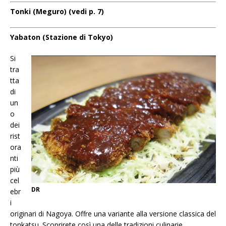
Tonki (Meguro) (vedi p. 7)
Yabaton (Stazione di Tokyo)
Si
tra
tta
di
un
o
dei
rist
ora
nti
più
cel
DR
ebr
i
originari di Nagoya. Offre una variante alla versione classica del
tonkatsu. Scoprirete così una delle tradizioni culinarie