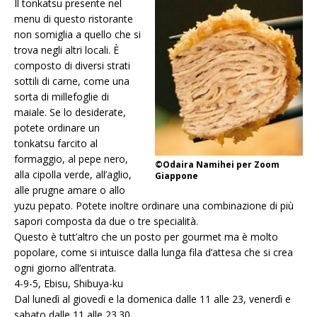
Il tonkatsu presente nel
menu di questo ristorante
non somiglia a quello che si
trova negli altri locali. È
composto di diversi strati
sottili di carne, come una
sorta di millefoglie di
maiale. Se lo desiderate,
potete ordinare un
tonkatsu farcito al
formaggio, al pepe nero,
©Odaira Namihei per Zoom
alla cipolla verde, all’aglio,
Giappone
alle prugne amare o allo
yuzu pepato. Potete inoltre ordinare una combinazione di più
sapori composta da due o tre specialità.
Questo è tutt’altro che un posto per gourmet ma è molto
popolare, come si intuisce dalla lunga fila d’attesa che si crea
ogni giorno all’entrata.
4-9-5, Ebisu, Shibuya-ku
Dal lunedì al giovedì e la domenica dalle 11 alle 23, venerdì e
sabato dalle 11 alle 23.30.