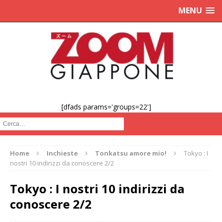
MENU
[dfads params='groups=22']
Cerca :
Home
Inchieste
Tonkatsu amore mio!
Tokyo : I
nostri 10 indirizzi da conoscere 2/2
Tokyo : I nostri 10 indirizzi da
conoscere 2/2