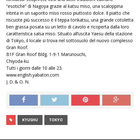
“esotiche” di Nagoya grazie al katsu miso, una scaloppina
intinta in un saporito miso rosso piuttosto dolce. Il piatto che
riscuote più successo è il teppa tonkatsu, una grande cotoletta
ben grassa posata su un letto di cavolo e ricoperta dalla loro
caratteristica salsa miso. Situato all’uscita Yaesu della stazione
di Tokyo, il locale si trova nel sottosuolo del nuovo complesso
Gran Roof.
B1F Gran Roof Bldg. 1-9-1 Marunouchi,
Chiyoda-ku
Tutti i giorni dalle 10 alle 23.
www.english.yabaton.com
J. D. & O. N.
KYUSHU
TOKYO