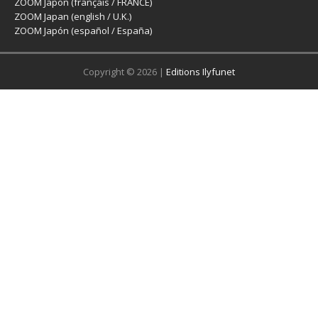
ZOOM Japon (français / FRANCE)
ZOOM Japan (english / U.K.)
ZOOM Japón (español / España)
Copyright © 2026 |
Editions Ilyfunet