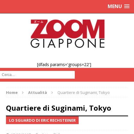
MENU
[dfads params='groups=22']
Cerca :
Home
Attualità
Quartiere di Suginami, Tokyo
Quartiere di Suginami, Tokyo
LO SGUARDO DI ERIC RECHSTEINER