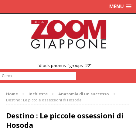
MENU
[dfads params='groups=22']
Cerca :
Home
Inchieste
Anatomia di un successo
Destino : Le piccole ossessioni di Hosoda
Destino : Le piccole ossessioni di
Hosoda