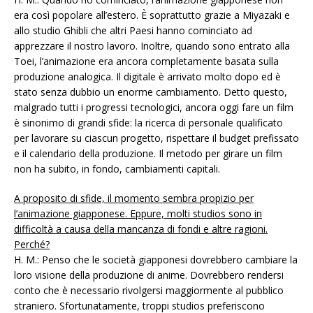
era così popolare all’estero. È soprattutto grazie a Miyazaki e
allo studio Ghibli che altri Paesi hanno cominciato ad
apprezzare il nostro lavoro. Inoltre, quando sono entrato alla
Toei, l’animazione era ancora completamente basata sulla
produzione analogica. Il digitale è arrivato molto dopo ed è
stato senza dubbio un enorme cambiamento. Detto questo,
malgrado tutti i progressi tecnologici, ancora oggi fare un film
è sinonimo di grandi sfide: la ricerca di personale qualificato
per lavorare su ciascun progetto, rispettare il budget prefissato
e il calendario della produzione. Il metodo per girare un film
non ha subito, in fondo, cambiamenti capitali.
A proposito di sfide, il momento sembra propizio per
l’animazione giapponese. Eppure, molti studios sono in
difficoltà a causa della mancanza di fondi e altre ragioni.
Perché?
H. M.: Penso che le società giapponesi dovrebbero cambiare la
loro visione della produzione di anime. Dovrebbero rendersi
conto che è necessario rivolgersi maggiormente al pubblico
straniero. Sfortunatamente, troppi studios preferiscono