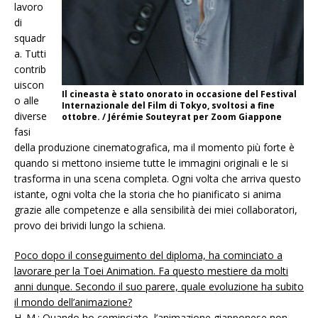
lavoro
di
squadr
a. Tutti
contrib
uiscon
Il cineasta è stato onorato in occasione del Festival
o alle
Internazionale del Film di Tokyo, svoltosi a fine
diverse
ottobre. / Jérémie Souteyrat per Zoom Giappone
fasi
della produzione cinematografica, ma il momento più forte è
quando si mettono insieme tutte le immagini originali e le si
trasforma in una scena completa. Ogni volta che arriva questo
istante, ogni volta che la storia che ho pianificato si anima
grazie alle competenze e alla sensibilità dei miei collaboratori,
provo dei brividi lungo la schiena.
Poco dopo il conseguimento del diploma, ha cominciato a
lavorare per la Toei Animation. Fa questo mestiere da molti
anni dunque. Secondo il suo parere, quale evoluzione ha subito
il mondo dell’animazione?
H. M.: Quando ho cominciato, l’animazione giapponese non