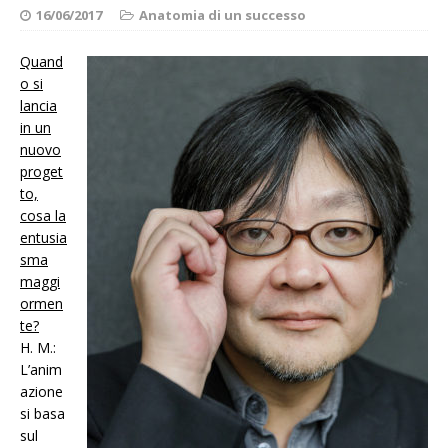
16/06/2017
Anatomia di un successo
Quand
o si
lancia
in un
nuovo
proget
to,
cosa la
entusia
sma
maggi
ormen
te?
H. M.:
L’anim
azione
si basa
sul