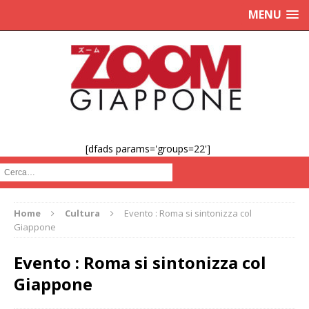
MENU
[dfads params='groups=22']
Cerca :
Home
Cultura
Evento : Roma si sintonizza col
Giappone
Evento : Roma si sintonizza col
Giappone