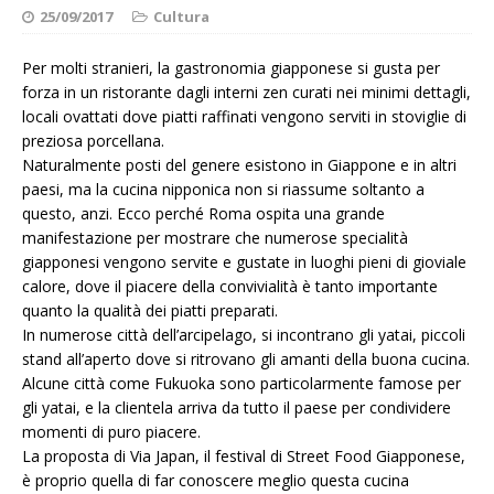
25/09/2017
Cultura
Per molti stranieri, la gastronomia giapponese si gusta per
forza in un ristorante dagli interni zen curati nei minimi dettagli,
locali ovattati dove piatti raffinati vengono serviti in stoviglie di
preziosa porcellana.
Naturalmente posti del genere esistono in Giappone e in altri
paesi, ma la cucina nipponica non si riassume soltanto a
questo, anzi. Ecco perché Roma ospita una grande
manifestazione per mostrare che numerose specialità
giapponesi vengono servite e gustate in luoghi pieni di gioviale
calore, dove il piacere della convivialità è tanto importante
quanto la qualità dei piatti preparati.
In numerose città dell’arcipelago, si incontrano gli yatai, piccoli
stand all’aperto dove si ritrovano gli amanti della buona cucina.
Alcune città come Fukuoka sono particolarmente famose per
gli yatai, e la clientela arriva da tutto il paese per condividere
momenti di puro piacere.
La proposta di Via Japan, il festival di Street Food Giapponese,
è proprio quella di far conoscere meglio questa cucina