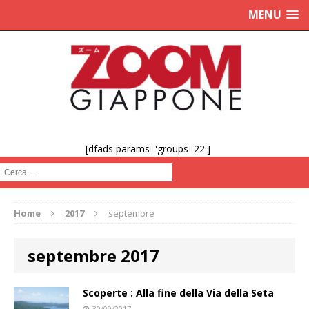
MENU
[dfads params='groups=22']
Cerca :
Home
2017
septembre
septembre 2017
Scoperte : Alla fine della Via della Seta
30/09/2017