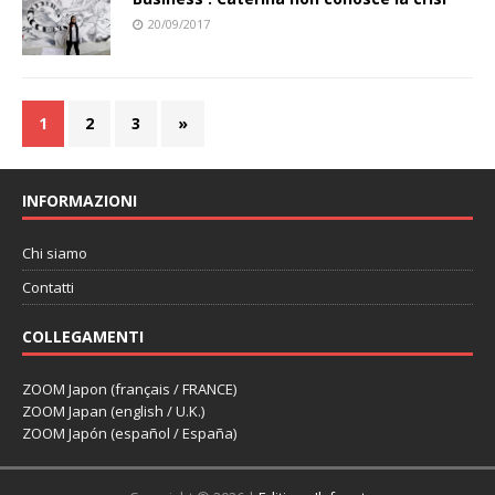
20/09/2017
1
2
3
»
INFORMAZIONI
Chi siamo
Contatti
COLLEGAMENTI
ZOOM Japon (français / FRANCE)
ZOOM Japan (english / U.K.)
ZOOM Japón (español / España)