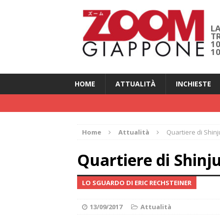
LA
T
1
1
HOME
ATTUALITÀ
INCHIESTE
Home
Attualità
Quartiere di Shin
Quartiere di Shinj
LO SGUARDO DI ERIC RECHSTEINER
13/09/2017
Attualità