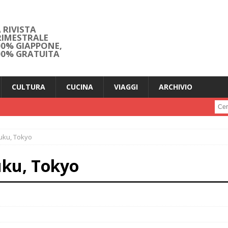
 RIVISTA
RIMESTRALE
00% GIAPPONE,
00% GRATUITA
CULTURA
CUCINA
VIAGGI
ARCHIVIO
Cerc
juku, Tokyo
uku, Tokyo