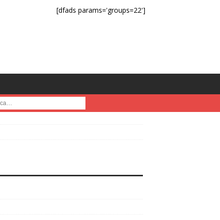
[dfads params='groups=22']
a :