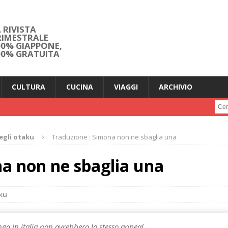
 RIVISTA
RIMESTRALE
00% GIAPPONE,
00% GRATUITA
CULTURA
CUCINA
VIAGGI
ARCHIVIO
Cerc
egli otaku
Traduzione : Simona non ne sbaglia una
a non ne sbaglia una
aku
ga in italia non avrebbero lo stesso appeal.