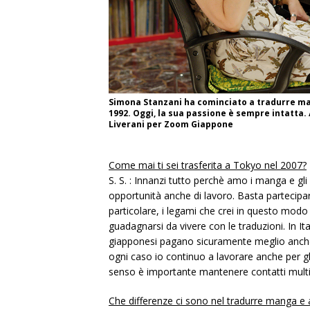
Simona Stanzani ha cominciato a tradurre m
1992. Oggi, la sua passione è sempre intatta. 
Liverani per Zoom Giappone
Come mai ti sei trasferita a Tokyo nel 2007?
S. S. : Innanzi tutto perchè amo i manga e gl
opportunità anche di lavoro. Basta partecipare
particolare, i legami che crei in questo modo 
guadagnarsi da vivere con le traduzioni. In I
giapponesi pagano sicuramente meglio anche
ogni caso io continuo a lavorare anche per gl
senso è importante mantenere contatti multip
Che differenze ci sono nel tradurre manga e