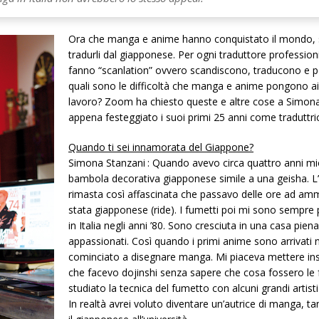
Ora che manga e anime hanno conquistato il mondo,
tradurli dal giapponese. Per ogni traduttore professio
fanno “scanlation” ovvero scandiscono, traducono e po
quali sono le difficoltà che manga e anime pongono ai t
lavoro? Zoom ha chiesto queste e altre cose a Simona
appena festeggiato i suoi primi 25 anni come traduttri
Quando ti sei innamorata del Giappone?
Simona Stanzani : Quando avevo circa quattro anni m
bambola decorativa giapponese simile a una geisha. L
rimasta così affascinata che passavo delle ore ad amm
stata giapponese (ride). I fumetti poi mi sono sempre 
in Italia negli anni ’80. Sono cresciuta in una casa pien
appassionati. Così quando i primi anime sono arrivat
cominciato a disegnare manga. Mi piaceva mettere ins
che facevo dojinshi senza sapere che cosa fossero le 
studiato la tecnica del fumetto con alcuni grandi artis
In realtà avrei voluto diventare un’autrice di manga, t