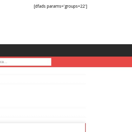
[dfads params='groups=22']
a :