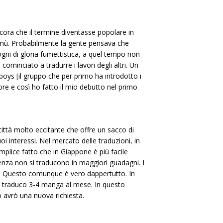
cora che il termine diventasse popolare in
Lamù. Probabilmente la gente pensava che
ogni di gloria fumettistica, a quel tempo non
ominciato a tradurre i lavori degli altri. Un
oys [il gruppo che per primo ha introdotto i
ore e così ho fatto il mio debutto nel primo
ittà molto eccitante che offre un sacco di
i interessi. Nel mercato delle traduzioni, in
mplice fatto che in Giappone è più facile
tenza non si traducono in maggiori guadagni. I
. Questo comunque è vero dappertutto. In
ito traduco 3-4 manga al mese. In questo
 avrò una nuova richiesta.