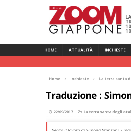
LA
T
1
1
HOME
ATTUALITÀ
INCHIESTE
Home
Inchieste
La terra santa d
Traduzione : Simon
22/09/2017
La terra santa degli ot
Senza il lavoro di Simona Stanzani, i man