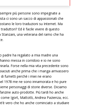
 sempre più persone sono impegnate a
nista ci sono un sacco di appassionati che
stano le loro traduzioni su Internet. Ma
raduttori? Ed è facile vivere di questo
 Stanzani, una veterana del ramo che ha
ce.
io padre ha regalato a mia madre una
’hanno messa in corridoio e io ne sono
irarla. Forse nella mia vita precedente sono
piaciuti anche prima che i manga arrivassero
a di fumetti perchè i miei ne erano
i nel 1978 me ne sono innamorata e ho pure
ieme personaggi di storie diverse. Diciamo
fanzine auto-prodotte. Più tardi ho anche
ti come Igort, Mattotti, Andrea Pazienza, ecc.
ant’è vero che ho anche cominciato a studiare