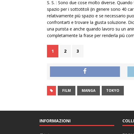
S. S. : Sono due cose molto diverse. Quando 
spazio per i sottotitoli (in genere sono 40 ca
relativamente più spazio e se necessario puo
confrontarti e trovare la giusta soluzione. Di
una purista e anche quando lavoro su un anime
completamente la frase per renderla più comp
1
2
3
FILM
MANGA
TOKYO
INFORMAZIONI
COLL