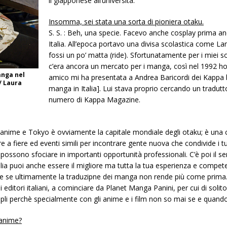
il giapponese all’università.
Insomma, sei stata una sorta di pioniera otaku.
S. S. : Beh, una specie. Facevo anche cosplay prima an
Italia. All’epoca portavo una divisa scolastica come 
fossi un po’ matta (ride). Sfortunatamente per i miei s
c’era ancora un mercato per i manga, così nel 1992 ho c
anga nel
amico mi ha presentata a Andrea Baricordi dei Kappa b
/ Laura
manga in Italia]. Lui stava proprio cercando un tradutt
numero di Kappa Magazine.
i anime e Tokyo è ovviamente la capitale mondiale degli otaku; è una c
 a fiere ed eventi simili per incontrare gente nuova che condivide i tuo
possono sfociare in importanti opportunità professionali. C’è poi il se
talia puoi anche essere il migliore ma tutta la tua esperienza e compe
 se ultimamente la traduzipne dei manga non rende più come prima
i editori italiani, a cominciare da Planet Manga Panini, per cui di sol
li perchè specialmente con gli anime e i film non so mai se e quando
 anime?