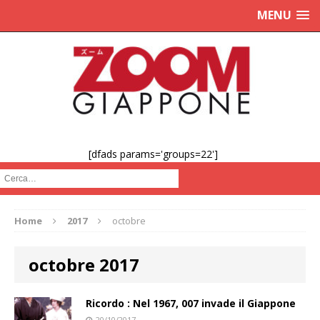
MENU
[dfads params='groups=22']
Cerca :
Home
2017
octobre
octobre 2017
Ricordo : Nel 1967, 007 invade il Giappone
20/10/2017