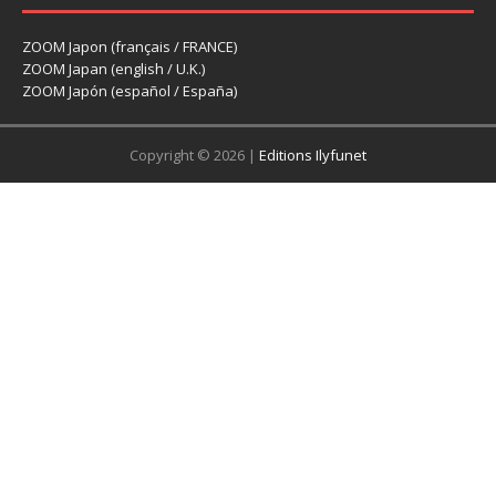
ZOOM Japon (français / FRANCE)
ZOOM Japan (english / U.K.)
ZOOM Japón (español / España)
Copyright © 2026 |
Editions Ilyfunet