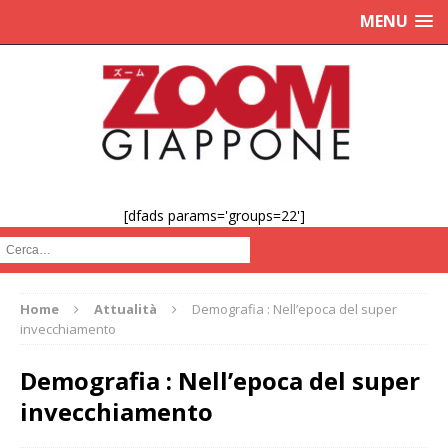
MENU
[dfads params='groups=22']
Cerca :
Home
Attualità
Demografia : Nell’epoca del super
invecchiamento
Demografia : Nell’epoca del super
invecchiamento