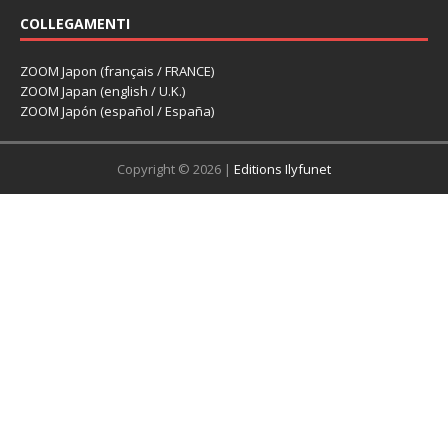
COLLEGAMENTI
ZOOM Japon (français / FRANCE)
ZOOM Japan (english / U.K.)
ZOOM Japón (español / España)
Copyright © 2026 |
Editions Ilyfunet