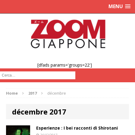
MENU
[dfads params='groups=22']
Cerca :
Home
2017
décembre
décembre 2017
Esperienze : I bei racconti di Shirotani
26/12/2017