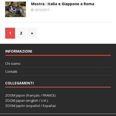
Mostra : Italia e Giappone a Roma
18/12/2017
1
2
»
INFORMAZIONI
Chi siamo
Contatti
COLLEGAMENTI
ZOOM Japon (français / FRANCE)
ZOOM Japan (english / U.K.)
ZOOM Japón (español / España)