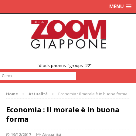
MENU
[dfads params='groups=22']
Cerca :
Home
Attualità
Economia : Il morale è in buona forma
Economia : Il morale è in buona
forma
19/12/2017
Attualità