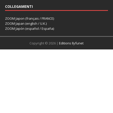
COLLEGAMENTI
ZOOM Japon (français / FRANCE)
ZOOM Japan (english / U.K.)
ZOOM Japón (español / España)
Copyright © 2026 |
Editions Ilyfunet