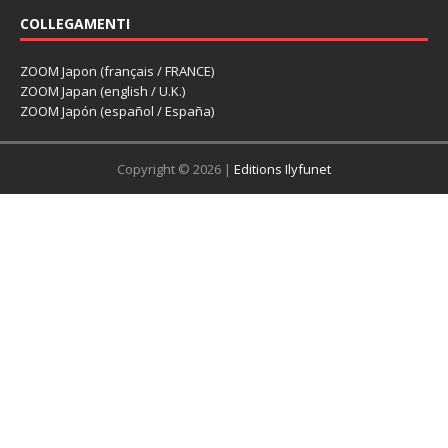
COLLEGAMENTI
ZOOM Japon (français / FRANCE)
ZOOM Japan (english / U.K.)
ZOOM Japón (español / España)
Copyright © 2026 |
Editions Ilyfunet