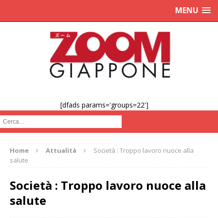
MENU
[dfads params='groups=22']
Cerca :
Home
Attualità
Società : Troppo lavoro nuoce alla
salute
Società : Troppo lavoro nuoce alla
salute