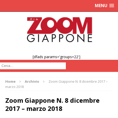
MENU
[dfads params='groups=22']
Cerca :
Home
Archivio
Zoom Giappone N. 8 dicembre 2017 –
marzo 2018
Zoom Giappone N. 8 dicembre
2017 – marzo 2018