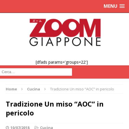
MENU
[dfads params='groups=22']
Cerca :
Home
Cucina
Tradizione Un miso “AOC” in pericolo
Tradizione Un miso “AOC” in
pericolo
10/07/2018
Cucina