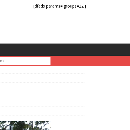
[dfads params='groups=22']
a :