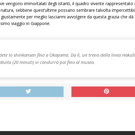
 vengono immortalati degli istanti, il quadro vivente rappresentato d
la natura, sebbene quest’ultime possano sembrare talvolta impercettib
no, giustamente per meglio lasciarmi avvolgere da questa grazia che dà
ossimo viaggio in Giappone.
dete lo shinkansen fino a Okayama. Da lì, un treno della linea Hakubi
atuita (20 minuti) vi condurrà poi fino al museo.