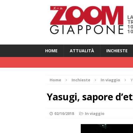
LA
T
1
1
HOME
ATTUALITÀ
INCHIESTE
Home
Inchieste
In viaggio
Y
Yasugi, sapore d’e
02/10/2018
In viaggio