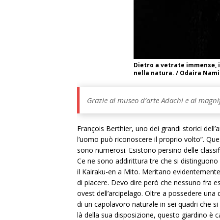
Dietro a vetrate immense, 
nella natura. / Odaira Na
Grazie al museo d’arte Adachi e al magnif
François Berthier, uno dei grandi storici dell
l’uomo può riconoscere il proprio volto”. Qu
sono numerosi. Esistono persino delle classif
Ce ne sono addirittura tre che si distinguono
il Kairaku-en a Mito. Meritano evidentemente 
di piacere. Devo dire però che nessuno fra es
ovest dell’arcipelago. Oltre a possedere una d
di un capolavoro naturale in sei quadri che s
là della sua disposizione, questo giardino è 