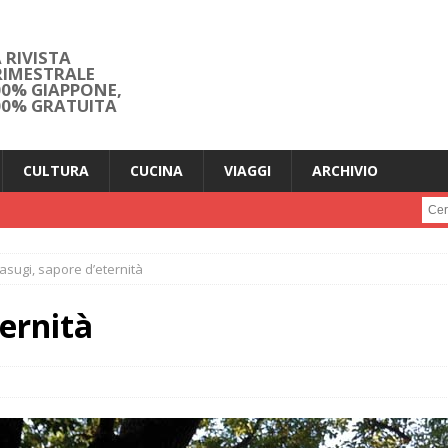
 RIVISTA
RIMESTRALE
00% GIAPPONE,
00% GRATUITA
CULTURA
CUCINA
VIAGGI
ARCHIVIO
Cerc
asugi, sapore d’eternità
ternità