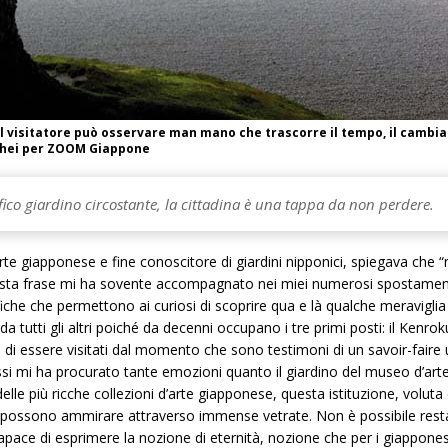
il visitatore può osservare man mano che trascorre il tempo, il camb
mihei per ZOOM Giappone
ico giardino circostante, la cittadina è una tappa da non perdere.
’arte giapponese e fine conoscitore di giardini nipponici, spiegava che 
esta frase mi ha sovente accompagnato nei miei numerosi spostamenti n
iche che permettono ai curiosi di scoprire qua e là qualche meraviglia
 da tutti gli altri poiché da decenni occupano i tre primi posti: il Ke
di essere visitati dal momento che sono testimoni di un savoir-faire u
si mi ha procurato tante emozioni quanto il giardino del museo d’arte 
elle più ricche collezioni d’arte giapponese, questa istituzione, voluta
i possono ammirare attraverso immense vetrate. Non è possibile restare 
capace di esprimere la nozione di eternità, nozione che per i giappones