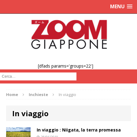
MENU
[dfads params='groups=22']
Cerca :
Home
Inchieste
In viaggio
In viaggio
In viaggio : Niigata, la terra promessa
28/06/2019