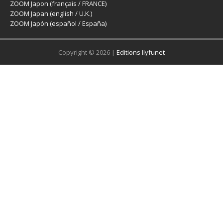
ZOOM Japon (français / FRANCE)
ZOOM Japan (english / U.K.)
ZOOM Japón (español / España)
Copyright © 2026 |
Editions Ilyfunet