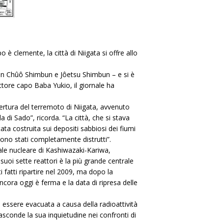
è clemente, la città di Niigata si offre allo
a-ken Chûô Shimbun e Jôetsu Shimbun – e si è
attore capo Baba Yukio, il giornale ha
ertura del terremoto di Niigata, avvenuto
 di Sado”, ricorda. “La città, che si stava
ta costruita sui depositi sabbiosi dei fiumi
ono stati completamente distrutti”.
ale nucleare di Kashiwazaki-Kariwa,
suoi sette reattori è la più grande centrale
 fatti ripartire nel 2009, ma dopo la
Ancora oggi è ferma e la data di ripresa delle
essere evacuata a causa della radioattività
asconde la sua inquietudine nei confronti di