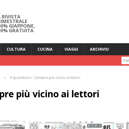
 RIVISTA
RIMESTRALE
00% GIAPPONE,
00% GRATUITA
CULTURA
CUCINA
VIAGGI
ARCHIVIO
Cerc
Il quotidiano : Sempre più vicino ai lettori
re più vicino ai lettori