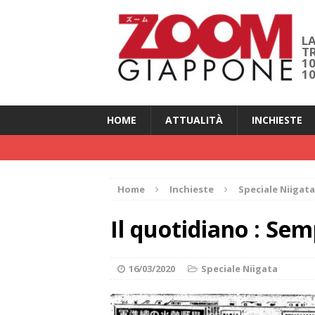
LA
T
1
1
HOME
ATTUALITÀ
INCHIESTE
Home
Inchieste
Speciale Niigata
Il quotidiano : Semp
16/03/2020
Speciale Niigata