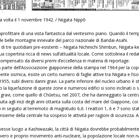
a volta il 1 novembre 1942. / Niigata Nippô
rofittare di una vista fantastica dal ventesimo piano. Quando il tempo 
 le belle montagne innevate del parco nazionale di Bandai-Asahi.
e di tre quotidiani pre-esistenti – Niigata Nichinichi Shimbun, Niigat
ua copertina ricca di news sull’attualità locale. Come sottolinea il red
ricompensato da diversi premi d’eccellenza in materia di reportage.
parte dell’Associazione giapponese della stampa nel 1964 per la cop
te sismica, esiste un certo numero di faglie attive tra Niigata e l’isola
5, subì diversi danni gravi. La parte inferiore del nucleo urbano è sta
a liquefazione di queste zone e numerosi edifici si sono inclinati o s
gravi, come quello di Chûetsu, nel 2007, che ha danneggiato la centr
ita agli inizi degli anni ottanta sulla costa del mare del Giappone, coi 
n seguito al terremoto di magnitudo 6,6. I reattori 1, 6 e 7 sono stati
insieme della centrale ha sospeso le attività per ragioni di sicurezza. 
esse luogo a Kashiwazaki, la città di Niigata dovrebbe probabilmente 
n vero e proprio movimento anti-nucleare, la popolazione locale non n