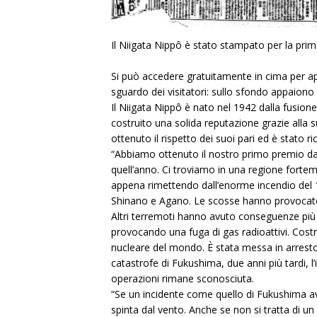
Il Niigata Nippô è stato stampato per la prim
Si può accedere gratuitamente in cima per app
sguardo dei visitatori: sullo sfondo appaiono
Il Niigata Nippô è nato nel 1942 dalla fusion
costruito una solida reputazione grazie alla s
ottenuto il rispetto dei suoi pari ed è stato 
“Abbiamo ottenuto il nostro primo premio da 
quell’anno. Ci troviamo in una regione fortemen
appena rimettendo dall’enorme incendio del 195
Shinano e Agano. Le scosse hanno provocato l
Altri terremoti hanno avuto conseguenze più 
provocando una fuga di gas radioattivi. Costru
nucleare del mondo. È stata messa in arresto i
catastrofe di Fukushima, due anni più tardi, l’
operazioni rimane sconosciuta.
“Se un incidente come quello di Fukushima av
spinta dal vento. Anche se non si tratta di u