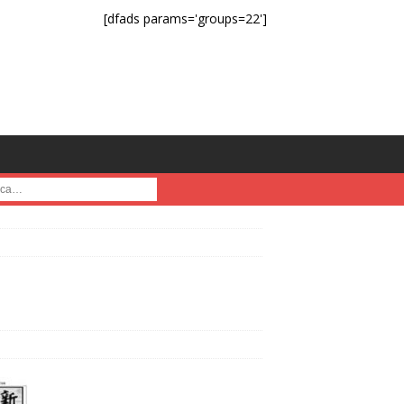
[dfads params='groups=22']
a :