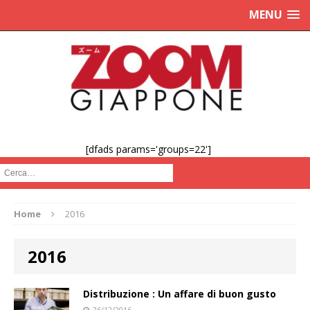
MENU
[dfads params='groups=22']
Cerca :
Home
2016
2016
Distribuzione : Un affare di buon gusto
26/12/2016