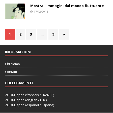
Mostra : Immagini dal mondo fluttuante
17/12/2016
1
2
3
…
9
»
INFORMAZIONI
Chi siamo
Contatti
COLLEGAMENTI
ZOOM Japon (français / FRANCE)
ZOOM Japan (english / U.K.)
ZOOM Japón (español / España)