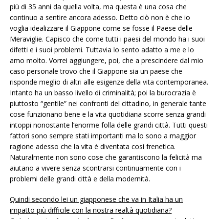
più di 35 anni da quella volta, ma questa è una cosa che
continuo a sentire ancora adesso. Detto ciò non è che io
voglia idealizzare il Giappone come se fosse il Paese delle
Meraviglie. Capisco che come tutti i paesi del mondo ha i suoi
difetti e i suoi problemi. Tuttavia lo sento adatto a me e lo
amo molto. Vorrei aggiungere, poi, che a prescindere dal mio
caso personale trovo che il Giappone sia un paese che
risponde meglio di altri alle esigenze della vita contemporanea.
Intanto ha un basso livello di criminalità; poi la burocrazia è
piuttosto “gentile” nei confronti del cittadino, in generale tante
cose funzionano bene e la vita quotidiana scorre senza grandi
intoppi nonostante l’enorme folla delle grandi città. Tutti questi
fattori sono sempre stati importanti ma lo sono a maggior
ragione adesso che la vita è diventata così frenetica.
Naturalmente non sono cose che garantiscono la felicità ma
aiutano a vivere senza scontrarsi continuamente con i
problemi delle grandi città e della modernità.
Quindi secondo lei un giapponese che va in Italia ha un
impatto più difficile con la nostra realtà quotidiana?