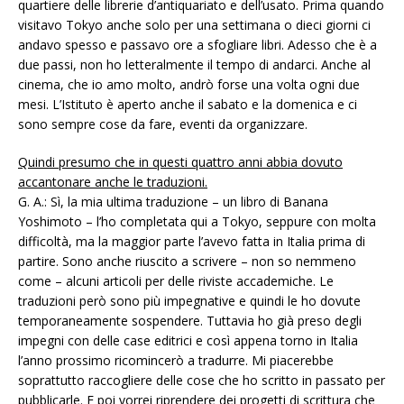
quartiere delle librerie d’antiquariato e dell’usato. Prima quando
visitavo Tokyo anche solo per una settimana o dieci giorni ci
andavo spesso e passavo ore a sfogliare libri. Adesso che è a
due passi, non ho letteralmente il tempo di andarci. Anche al
cinema, che io amo molto, andrò forse una volta ogni due
mesi. L’Istituto è aperto anche il sabato e la domenica e ci
sono sempre cose da fare, eventi da organizzare.
Quindi presumo che in questi quattro anni abbia dovuto
accantonare anche le traduzioni.
G. A.: Sì, la mia ultima traduzione – un libro di Banana
Yoshimoto – l’ho completata qui a Tokyo, seppure con molta
difficoltà, ma la maggior parte l’avevo fatta in Italia prima di
partire. Sono anche riuscito a scrivere – non so nemmeno
come – alcuni articoli per delle riviste accademiche. Le
traduzioni però sono più impegnative e quindi le ho dovute
temporaneamente sospendere. Tuttavia ho già preso degli
impegni con delle case editrici e così appena torno in Italia
l’anno prossimo ricomincerò a tradurre. Mi piacerebbe
soprattutto raccogliere delle cose che ho scritto in passato per
pubblicarle. E poi vorrei riprendere dei progetti di scrittura che