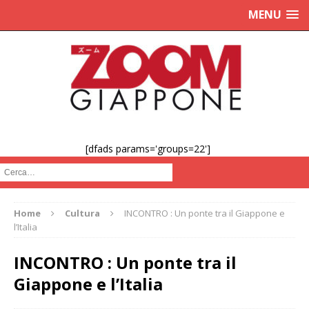
MENU
[dfads params='groups=22']
Cerca :
Home
Cultura
INCONTRO : Un ponte tra il Giappone e
l’Italia
INCONTRO : Un ponte tra il
Giappone e l’Italia