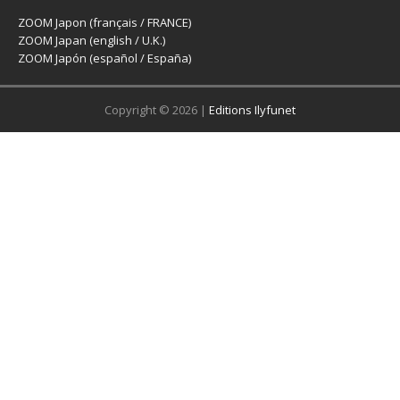
ZOOM Japon (français / FRANCE)
ZOOM Japan (english / U.K.)
ZOOM Japón (español / España)
Copyright © 2026 |
Editions Ilyfunet