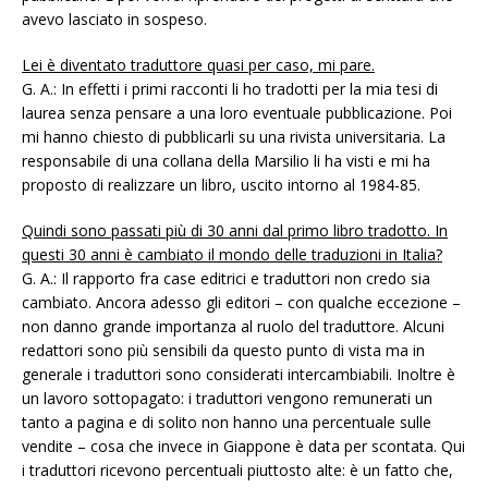
avevo lasciato in sospeso.
Lei è diventato traduttore quasi per caso, mi pare.
G. A.: In effetti i primi racconti li ho tradotti per la mia tesi di
laurea senza pensare a una loro eventuale pubblicazione. Poi
mi hanno chiesto di pubblicarli su una rivista universitaria. La
responsabile di una collana della Marsilio li ha visti e mi ha
proposto di realizzare un libro, uscito intorno al 1984-85.
Quindi sono passati più di 30 anni dal primo libro tradotto. In
questi 30 anni è cambiato il mondo delle traduzioni in Italia?
G. A.: Il rapporto fra case editrici e traduttori non credo sia
cambiato. Ancora adesso gli editori – con qualche eccezione –
non danno grande importanza al ruolo del traduttore. Alcuni
redattori sono più sensibili da questo punto di vista ma in
generale i traduttori sono considerati intercambiabili. Inoltre è
un lavoro sottopagato: i traduttori vengono remunerati un
tanto a pagina e di solito non hanno una percentuale sulle
vendite – cosa che invece in Giappone è data per scontata. Qui
i traduttori ricevono percentuali piuttosto alte: è un fatto che,