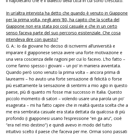
il napoletano che è il dialetto della città in cui sono cresciuto.
In un’altra intervista ha detto che quando è venuto in Giappone
per la prima volta, negli anni ’80, ha capito che la scelta del
Giappone non era stata poi così casuale e che in un certo
senso faceva parte del suo percorso esistenziale. Che cosa
intendeva dire con questo?
G. A.: Io da giovane ho deciso di iscrivermi all’università e
imparare il giapponese senza avere una forte motivazione e
una vera coscienza delle ragioni per cui lo facevo. L’ho fatto –
come fanno spesso i giovani – un po’ in maniera avventata.
Quando però sono venuto la prima volta – ancora prima di
laurearmi – ho avuto una forte sensazione di felicità o forse
più esattamente la sensazione di sentirmi a mio agio in questo
paese, più di quanto mi fosse mai successo in Italia. Questo
piccolo momento di satori – volendo usare una parola un po’
esagerata – mi ha fatto capire che in realtà questa scelta che a
me era sembrata casuale era stata dettata da qualcosa di più
profondo (i giapponesi usano l’espressione “en ga aru”, cioè
“era nel mio destino”) e quindi avevo in modo del tutto
intuitivo scelto il paese che faceva per me. Ormai sono passati