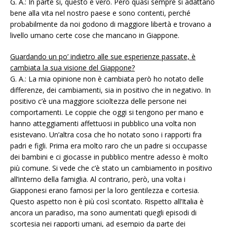
G. A.: In parte sì, questo è vero. Però quasi sempre si adattano
bene alla vita nel nostro paese e sono contenti, perché
probabilmente da noi godono di maggiore libertà e trovano a
livello umano certe cose che mancano in Giappone.
Guardando un po’ indietro alle sue esperienze passate, è
cambiata la sua visione del Giappone?
G. A.: La mia opinione non è cambiata però ho notato delle
differenze, dei cambiamenti, sia in positivo che in negativo. In
positivo c’è una maggiore scioltezza delle persone nei
comportamenti. Le coppie che oggi si tengono per mano e
hanno atteggiamenti affettuosi in pubblico una volta non
esistevano. Un’altra cosa che ho notato sono i rapporti fra
padri e figli. Prima era molto raro che un padre si occupasse
dei bambini e ci giocasse in pubblico mentre adesso è molto
più comune. Si vede che c’è stato un cambiamento in positivo
all’interno della famiglia. Al contrario, però, una volta i
Giapponesi erano famosi per la loro gentilezza e cortesia.
Questo aspetto non è più così scontato. Rispetto all’Italia è
ancora un paradiso, ma sono aumentati quegli episodi di
scortesia nei rapporti umani, ad esempio da parte dei