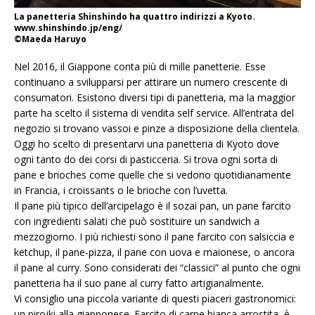
La panetteria Shinshindo ha quattro indirizzi a Kyoto.
www.shinshindo.jp/eng/
©Maeda Haruyo
Nel 2016, il Giappone conta più di mille panetterie. Esse
continuano a svilupparsi per attirare un numero crescente di
consumatori. Esistono diversi tipi di panetteria, ma la maggior
parte ha scelto il sistema di vendita self service. All’entrata del
negozio si trovano vassoi e pinze a disposizione della clientela.
Oggi ho scelto di presentarvi una panetteria di Kyoto dove
ogni tanto do dei corsi di pasticceria. Si trova ogni sorta di
pane e brioches come quelle che si vedono quotidianamente
in Francia, i croissants o le brioche con l’uvetta.
Il pane più tipico dell’arcipelago è il sozai pan, un pane farcito
con ingredienti salati che può sostituire un sandwich a
mezzogiorno. I più richiesti sono il pane farcito con salsiccia e
ketchup, il pane-pizza, il pane con uova e maionese, o ancora
il pane al curry. Sono considerati dei “classici” al punto che ogni
panetteria ha il suo pane al curry fatto artigianalmente.
Vi consiglio una piccola variante di questi piaceri gastronomici:
un pirojki alla giapponese. Farcito di carne bianca arrostita, è