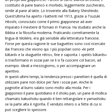
costituito di pane bianco e morbido, leggermente zuccherato,
simile al pane al latte. Lo troverete alla Bakery Shinshindo.
Quest’ultima ha aperto i battenti nel 1913, grazie a Tsuzuki
Hitoshi, conosciuto come il primo giapponese ad aver
imparato il mestiere di fornaio in Francia. Ha studiato anche la
Bibbia e la filosofia moderna. Praticando correttamente la
lingua di Molière, era già sensibile alla letteratura francese.
Forse per questa ragione le sue baguettes sono così ricercate
dai Francesi che vivono qui. I più popolari sono «le petit
bâtard» e la «baguette rétro», fine e saporita. I «petits bâtards»
si trasformano in sozai pan se li si fa cuocere col bacon, ad
esempio. Ideali a mezzogiorno, o per accompagnare un
aperitivo.
In questi ultimi tempi, la tendenza presso i panettieri è quella di
utilizzare pane non dolce per fare i sozai pan. Anche le
pagnotte al burro salato sono molto alla moda. Per i
giapponesi il pane quotidiano è il shoku pan, un pane di mollica
chiamato kakushoku quando è ben rettangolare e yamashoku
se la parte alta è rigonfia. È venduto intero o a fette di cui si
può scegliere lo spessore.