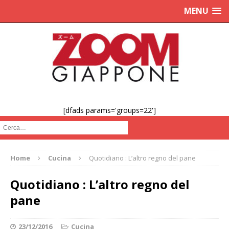
MENU
[dfads params='groups=22']
Cerca :
Home
Cucina
Quotidiano : L’altro regno del pane
Quotidiano : L’altro regno del
pane
23/12/2016
Cucina