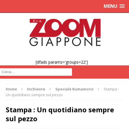
MENU
[dfads params='groups=22']
Cerca :
Home
Inchieste
Speciale Kumamoto
Stampa :
Un quotidiano sempre sul pezzo
Stampa : Un quotidiano sempre
sul pezzo