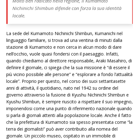
Molto ben radicato nella regione, il Kumamoto
Nichinichi Shimbun difende con forza la sua identità
locale.
La sede del Kumamoto Nichinichi Shimbun, Kumanichi nel
linguaggio familiare, si trova ad una ventina di minuti dalla
stazione di Kumamoto e non cerca in alcun modo di dare
nell’occhio, vuole quasi fondersi con il paesaggio. Infatti,
quando chiediamo al direttore responsabile, Araki Masahiro, di
definire il giornale, ci spiega che la sua missione è “di essere il
più vicino possibile alle persone” e “esplorare a fondo l’attualità
locale”. Proprio per questo, nel corso dei suoi settantasette
anni di attività, il quotidiano, nato nel 1942 su ordine del
governo attraverso la fusione di Kyushu Nichinichi Shimbun e
Kyushu Shimbun, è sempre riuscito a rispettare il suo impegno,
imponendosi come una punto di riferimento nazionale quando
si parla di giornali attenti alla popolazione locale. Anche il fatto
che la prefettura di Kumamoto sia spesso presentata come “la
terra dei giornalisti” può aver contribuito alla nomea del
giornale. Un piccolo museo, ospitato in un immobile di