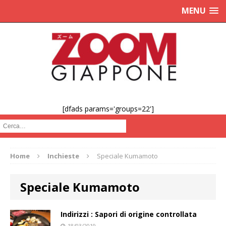
MENU
[dfads params='groups=22']
Cerca :
Home
Inchieste
Speciale Kumamoto
Speciale Kumamoto
Indirizzi : Sapori di origine controllata
18/03/2019