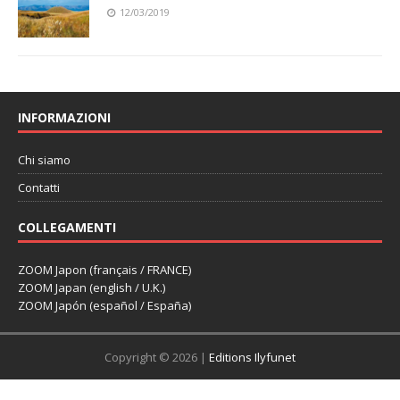
12/03/2019
INFORMAZIONI
Chi siamo
Contatti
COLLEGAMENTI
ZOOM Japon (français / FRANCE)
ZOOM Japan (english / U.K.)
ZOOM Japón (español / España)
Copyright © 2026 |
Editions Ilyfunet