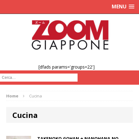
MENU
[dfads params='groups=22']
Cerca :
Home
Cucina
Cucina
gourmand
TAKENOKO GOHAN e NANOHANA NO