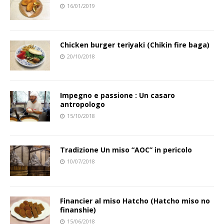
16/01/2019
Chicken burger teriyaki (Chikin fire baga)
20/10/2018
Impegno e passione : Un casaro
antropologo
15/10/2018
Tradizione Un miso “AOC” in pericolo
10/07/2018
Financier al miso Hatcho (Hatcho miso no
finanshie)
15/06/2018