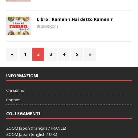
Libro : Ramen ? Hai detto Ramen ?
28/03/2018
«
1
2
3
4
5
»
INFORMAZIONI
Chi siamo
Contatti
COLLEGAMENTI
ZOOM Japon (français / FRANCE)
ZOOM Japan (english / U.K.)