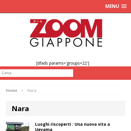
MENU
[dfads params='groups=22']
Cerca :
Home
Nara
Nara
Luoghi riscoperti : Una nuova vita a
Ueyama