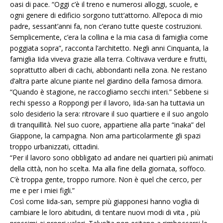
oasi di pace. “Oggi c’è il treno e numerosi alloggi, scuole, e
ogni genere di edificio sorgono tutt’attorno. All’epoca di mio
padre, sessant’anni fa, non c’erano tutte queste costruzioni.
Semplicemente, c’era la collina e la mia casa di famiglia come
poggiata sopra”, racconta l’architetto. Negli anni Cinquanta, la
famiglia Iida viveva grazie alla terra. Coltivava verdure e frutti,
soprattutto alberi di cachi, abbondanti nella zona. Ne restano
d’altra parte alcune piante nel giardino della famosa dimora.
“Quando è stagione, ne raccogliamo secchi interi.” Sebbene si
rechi spesso a Roppongi per il lavoro, Iida-san ha tuttavia un
solo desiderio la sera: ritrovare il suo quartiere e il suo angolo
di tranquillità. Nel suo cuore, appartiene alla parte “inaka” del
Giappone, la campagna. Non ama particolarmente gli spazi
troppo urbanizzati, cittadini.
“Per il lavoro sono obbligato ad andare nei quartieri più animati
della città, non ho scelta. Ma alla fine della giornata, soffoco.
C’è troppa gente, troppo rumore. Non è quel che cerco, per
me e per i miei figli.”
Così come Iida-san, sempre più giapponesi hanno voglia di
cambiare le loro abitudini, di tentare nuovi modi di vita , più