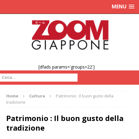
MENU
[dfads params='groups=22']
Cerca :
Home
Cultura
Patrimonio : Il buon gusto della
tradizione
Patrimonio : Il buon gusto della
tradizione