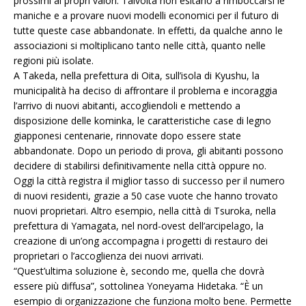
prossimi ai propri valori. Talvolta non esitano a rimboccarsi le
maniche e a provare nuovi modelli economici per il futuro di
tutte queste case abbandonate. In effetti, da qualche anno le
associazioni si moltiplicano tanto nelle città, quanto nelle
regioni più isolate.
A Takeda, nella prefettura di Oita, sull’isola di Kyushu, la
municipalità ha deciso di affrontare il problema e incoraggia
l’arrivo di nuovi abitanti, accogliendoli e mettendo a
disposizione delle kominka, le caratteristiche case di legno
giapponesi centenarie, rinnovate dopo essere state
abbandonate. Dopo un periodo di prova, gli abitanti possono
decidere di stabilirsi definitivamente nella città oppure no.
Oggi la città registra il miglior tasso di successo per il numero
di nuovi residenti, grazie a 50 case vuote che hanno trovato
nuovi proprietari. Altro esempio, nella città di Tsuroka, nella
prefettura di Yamagata, nel nord-ovest dell’arcipelago, la
creazione di un’ong accompagna i progetti di restauro dei
proprietari o l’accoglienza dei nuovi arrivati.
“Quest’ultima soluzione è, secondo me, quella che dovrà
essere più diffusa”, sottolinea Yoneyama Hidetaka. “È un
esempio di organizzazione che funziona molto bene. Permette