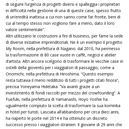
di seguire l’urgenza di progetti diversi e spalleggia i proprietari
in difficoltà nella gestione di una di queste case, spesso frutto
di un’eredità inattesa a cui non sanno come far fronte, beni di
cui al tempo stesso non vogliono fare a meno, dato il loro
valore sentimentale”.
Altri utilizzano le costruzioni a fini di business, per farne la sede
di diverse iniziative imprenditoriali. Ne è un esempio il progetto
My Room, nella prefettura di Nagano: dal 2010, ha permesso
la trasformazione di 80 case vuote in caffè, negozi e atelier
d’artista. Altri ancora scelgono di trasformare le vecchie case in
ostelli della gioventù per i viaggiatori di passaggio, come a
Onomichi, nella prefettura di Hiroshima. “Questo esempio
resta tuttavia il meno redditizio di tutti i progetti citati finora”,
precisa Yoneyama Hidetaka. “Va avanti grazie a un
investimento di fondi raccolti per mezzo del crowfounding”. A
Fuefuki, nella prefettura di Yamanashi, Hoyo Yoshie ha
ugualmente compiuto la scelta di trasformare la sua kominka
in hotel per turisti. Lasciata all’abbandono per circa dieci anni,
ha riaperto le porte nel 2014 e ha ottenuto un discreto
successo presso i viaggiatori stranieri. Il giovane di 29 anni che