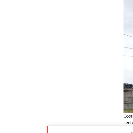
Costr
cento