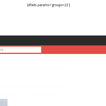
[dfads params='groups=22']
a :