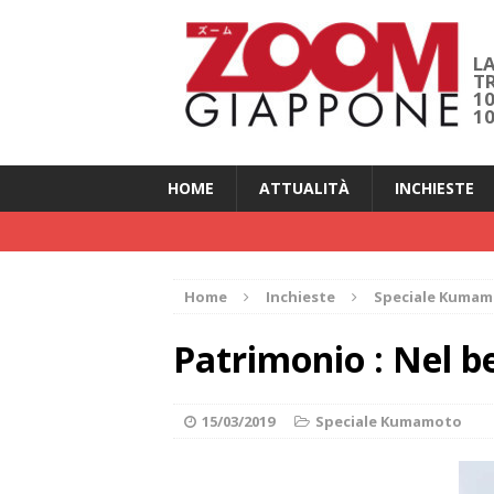
LA
T
1
1
HOME
ATTUALITÀ
INCHIESTE
Home
Inchieste
Speciale Kuma
Patrimonio : Nel b
15/03/2019
Speciale Kumamoto