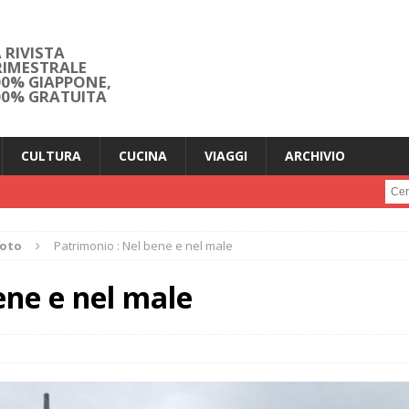
 RIVISTA
RIMESTRALE
00% GIAPPONE,
00% GRATUITA
CULTURA
CUCINA
VIAGGI
ARCHIVIO
Cerc
moto
Patrimonio : Nel bene e nel male
ene e nel male