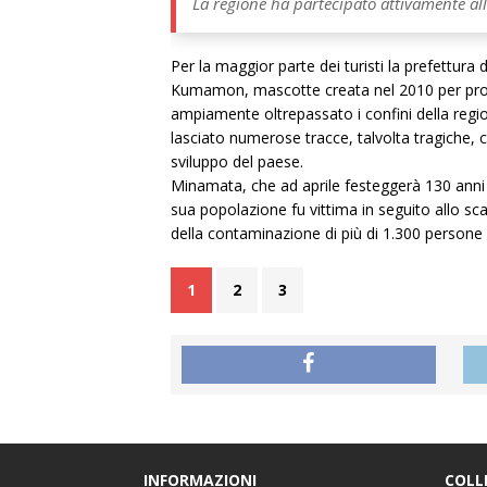
La regione ha partecipato attivamente all
Per la maggior parte dei turisti la prefettur
Kumamon, mascotte creata nel 2010 per promuov
ampiamente oltrepassato i confini della regio
lasciato numerose tracce, talvolta tragiche,
sviluppo del paese.
Minamata, che ad aprile festeggerà 130 anni 
sua popolazione fu vittima in seguito allo sc
della contaminazione di più di 1.300 persone r
1
2
3
INFORMAZIONI
COLL