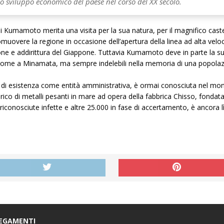
o sviluppo economico del paese nel corso del XX secolo.
a di Kumamoto merita una visita per la sua natura, per il magnifico c
ere la regione in occasione dell’apertura della linea ad alta velocit
ne e addirittura del Giappone. Tuttavia Kumamoto deve in parte la sua
 come a Minamata, ma sempre indelebili nella memoria di una popolazi
di esistenza come entità amministrativa, è ormai conosciuta nel mondo
arico di metalli pesanti in mare ad opera della fabbrica Chisso, fondat
iconosciute infette e altre 25.000 in fase di accertamento, è ancora lì
EGAMENTI