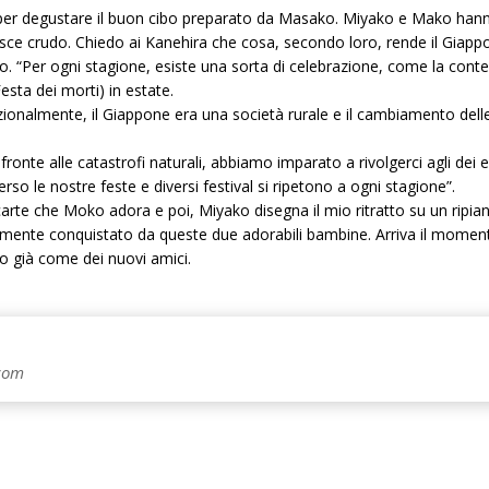
la per degustare il buon cibo preparato da Masako. Miyako e Mako hann
 pesce crudo. Chiedo ai Kanehira che cosa, secondo loro, rende il Gia
“Per ogni stagione, esiste una sorta di celebrazione, come la contempa
esta dei morti) in estate.
izionalmente, il Giappone era una società rurale e il cambiamento delle
 fronte alle catastrofi naturali, abbiamo imparato a rivolgerci agli dei 
o le nostre feste e diversi festival si ripetono a ogni stagione”.
arte che Moko adora e poi, Miyako disegna il mio ritratto su un ripia
lmente conquistato da queste due adorabili bambine. Arriva il moment
ro già come dei nuovi amici.
.com