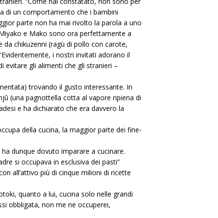
stranieri. “Come hai constatato, non sono per
atta di un comportamento che i bambini
aggior parte non ha mai rivolto la parola a uno
che Miyako e Mako sono ora perfettamente a
e da chikuzenni (ragù di pollo con carote,
Evidentemente, i nostri invitati adorano il
 evitare gli alimenti che gli stranieri –
rmentata) trovando il gusto interessante. In
jû (una pagnottella cotta al vapore ripiena di
anadesi e ha dichiarato che era davvero la
occupa della cucina, la maggior parte dei fine-
 e ha dunque dovuto imparare a cucinare.
e si occupava in esclusiva dei pasti”
n all’attivo più di cinque milioni di ricette
oki, quanto a lui, cucina solo nelle grandi
ossi obbligata, non me ne occuperei,