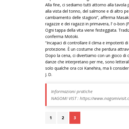
Alla fine, ci sediamo tutti attorno alla tavo
alla vista del tonno, del salmone e di altro
cambiamento delle stagioni”, afferma Masako. 
ragazze e dei ragazzi in primavera, l’ o-bon (F
Ogni tappa della vita viene festeggiata. Trad
conferma Motoki.
“Incapaci di controllare il clima e impotenti di
protezione. È un costume che perdura attravers
Dopo la cena, ci divertiamo con un gioco di c
danze che interpretano per me, sono lettera
solo qualche ora coi Kanehira, ma li conside
J. D.
Informazioni pratiche
NAGOMI VIST : https://www.nagomivisit
1
2
3