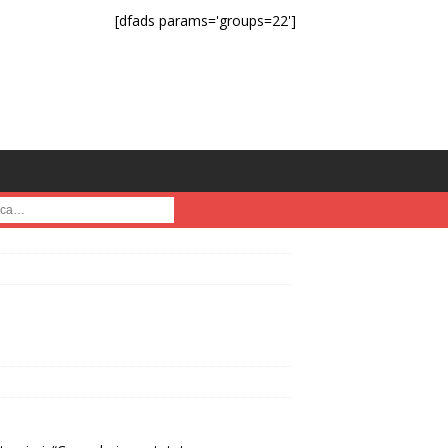
[dfads params='groups=22']
a :