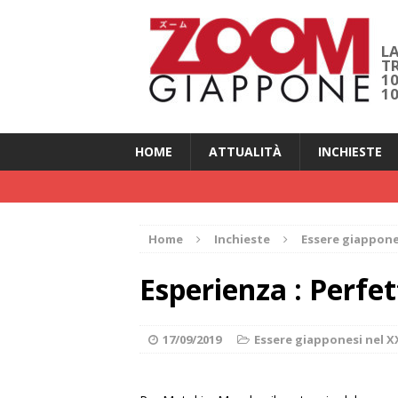
LA
T
1
1
HOME
ATTUALITÀ
INCHIESTE
Home
Inchieste
Essere giappones
Esperienza : Perfe
17/09/2019
Essere giapponesi nel X