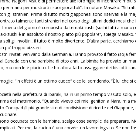
ma Nagomi Visit è di permettere alle loro figlie di incontrare molti 
so per mano per mostrarti i suoi giocattoli”, fa notare Masako. “Si tr
n gli stranieri. Prima di tutto molti giapponesi sono riservati e la m
contrato talmente tanti stranieri nel corso degli ultimi dodici mesi 
na. Il menu del giorno è composto da temaki-zushi (sushi fatti a mano) 
ki-zushi è in assoluto il nostro piatto più popolare”, spiega Masako. “
soli gli involtini, il tutto è molto divertente. D’altra parte, cerchiamo di
n po’ troppo bizzarri.
nostri invitati venivano dalla Germania. Hanno provato il fatto (soja fe
i dal Canada con una bambina di otto anni. La bimba ha provato un man
iegio, ma non le è piaciuto. Le ho allora fatto assaggiare dei biscotti c
oglie. “In effetti è un ottimo cuoco” dice lei sorridendo. “È lui che si 
ocietà nella prefettura di Ibaraki, ha in un primo tempo vissuto solo,
ma del matrimonio. “Quando vivevo coi miei genitori a Nara, mia madr
o Cookpad (il più grande sito di condivisione di ricette del Giappone, co
 cucinare.
e sono occupata con le bambine, scelgo cose semplici da preparare. Mot
mplicati. Per me, la cucina è una corvée, un lavoro ingrato. Se non f