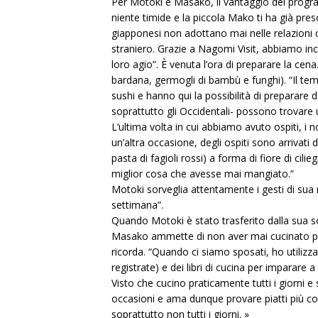
Per Motoki e Masako, il vantaggio del program
niente timide e la piccola Mako ti ha già pre
giapponesi non adottano mai nelle relazioni co
straniero. Grazie a Nagomi Visit, abbiamo in
loro agio”. È venuta l’ora di preparare la ce
bardana, germogli di bambù e funghi). “Il tema
sushi e hanno qui la possibilità di preparare da 
soprattutto gli Occidentali- possono trovare u
L’ultima volta in cui abbiamo avuto ospiti, i 
un’altra occasione, degli ospiti sono arrivat
pasta di fagioli rossi) a forma di fiore di cil
miglior cosa che avesse mai mangiato.”
Motoki sorveglia attentamente i gesti di sua m
settimana”.
Quando Motoki è stato trasferito dalla sua s
Masako ammette di non aver mai cucinato pri
ricorda. “Quando ci siamo sposati, ho utilizzat
registrate) e dei libri di cucina per imparare a
Visto che cucino praticamente tutti i giorni 
occasioni e ama dunque provare piatti più co
soprattutto non tutti i giorni. »