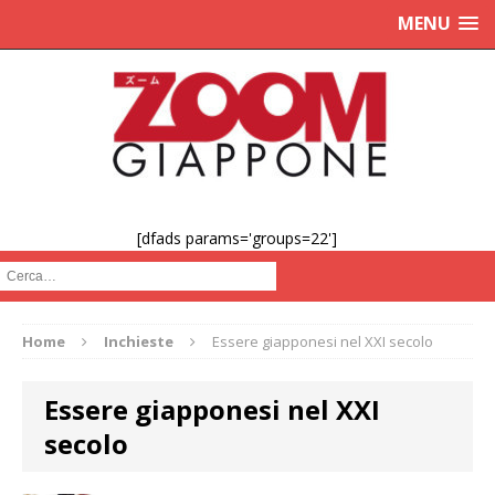
MENU
[dfads params='groups=22']
Cerca :
Home
Inchieste
Essere giapponesi nel XXI secolo
Essere giapponesi nel XXI
secolo