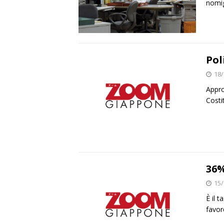
nomig
Pol
18/
Appro
Costi
36
15/
È il 
favor