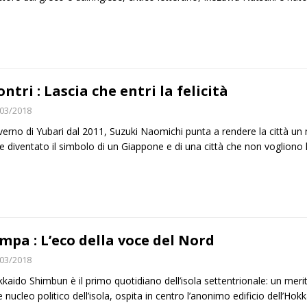
ontri : Lascia che entri la felicità
03/2018
verno di Yubari dal 2011, Suzuki Naomichi punta a rendere la città un m
e diventato il simbolo di un Giappone e di una città che non vogliono 
mpa : L’eco della voce del Nord
03/2018
kkaido Shimbun è il primo quotidiano dell’isola settentrionale: un meri
 e nucleo politico dell’isola, ospita in centro l’anonimo edificio dell’H