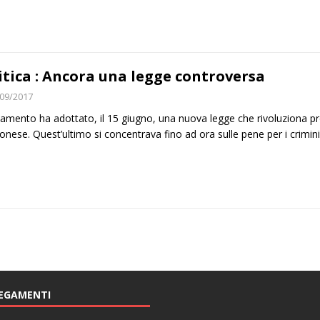
itica : Ancora una legge controversa
09/2017
rlamento ha adottato, il 15 giugno, una nuova legge che rivoluziona p
onese. Quest’ultimo si concentrava fino ad ora sulle pene per i crim
EGAMENTI