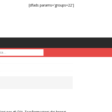
[dfads params='groups=22']
a :
ori per gli Dèi. Trasformazioni dei bronzi