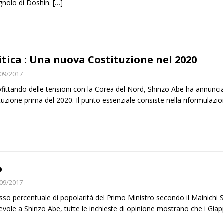
nolo di Doshin.
[…]
itica : Una nuova Costituzione nel 2020
09/2017
fittando delle tensioni con la Corea del Nord, Shinzo Abe ha annunciat
tuzione prima del 2020. Il punto essenziale consiste nella riformulazion
%
09/2017
tasso percentuale di popolarità del Primo Ministro secondo il Mainich
evole a Shinzo Abe, tutte le inchieste di opinione mostrano che i G