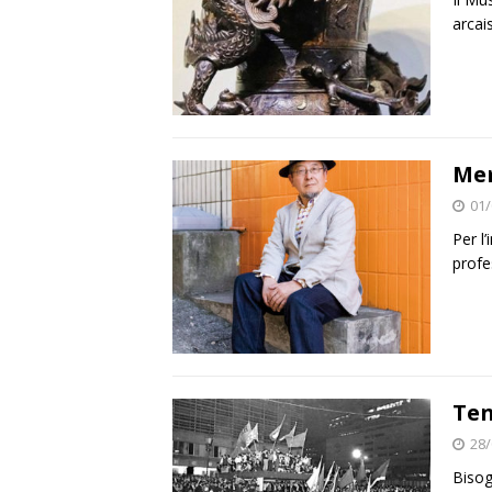
arcai
Mem
01/
Per l
profe
Ten
28/
Bisog