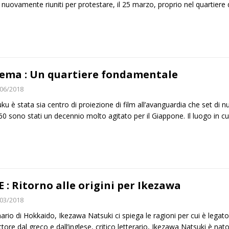
 nuovamente riuniti per protestare, il 25 marzo, proprio nel quartiere d
ema : Un quartiere fondamentale
06/2018
uku è stata sia centro di proiezione di film all’avanguardia che set di
’60 sono stati un decennio molto agitato per il Giappone. Il luogo in c
E : Ritorno alle origini per Ikezawa
03/2018
nario di Hokkaido, Ikezawa Natsuki ci spiega le ragioni per cui è legat
ttore dal greco e dall’inglese, critico letterario, Ikezawa Natsuki è nat