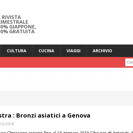
 RIVISTA
RIMESTRALE
00% GIAPPONE,
00% GRATUITA
CULTURA
CUCINA
VIAGGI
ARCHIVIO
Cerc
tra : Bronzi asiatici a Genova
12/2018
seo Chiossone espone fino al 13 gennaio 2019 Cibo per gli Antenati, Fi