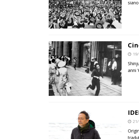
siano
Cin
19/
Shinj
anni 
IDE
21/
Origi
tradu