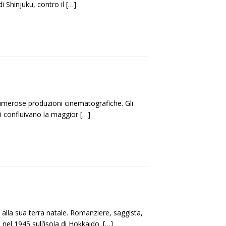
i Shinjuku, contro il
[…]
 numerose produzioni cinematografiche. Gli
ui confluivano la maggior
[…]
o alla sua terra natale. Romanziere, saggista,
o nel 1945 sull’isola di Hokkaido.
[…]