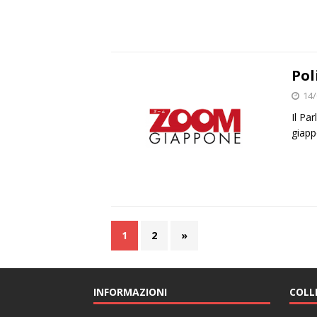
Pol
14/
Il Pa
giapp
1
2
»
INFORMAZIONI
COLL