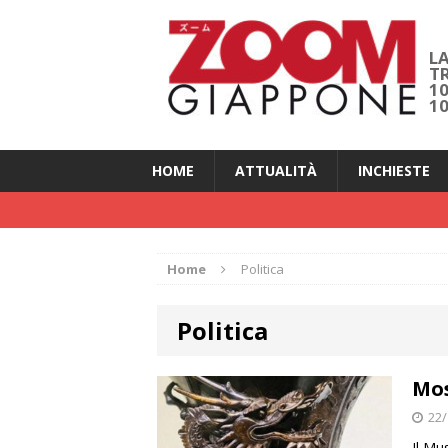
LA
T
1
1
HOME
ATTUALITÀ
INCHIESTE
Home
Politica
Politica
Mos
22/
Il Mu