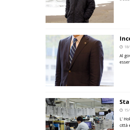
Inc
18/
Al go
esser
Sta
15/
L’ Ho
città