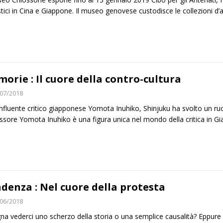
stici in Cina e Giappone. Il museo genovese custodisce le collezioni d
orie : Il cuore della contro-cultura
07/2018
’influente critico giapponese Yomota Inuhiko, Shinjuku ha svolto un ruol
ssore Yomota Inuhiko è una figura unica nel mondo della critica in G
denza : Nel cuore della protesta
06/2018
na vederci uno scherzo della storia o una semplice causalità? Eppure 