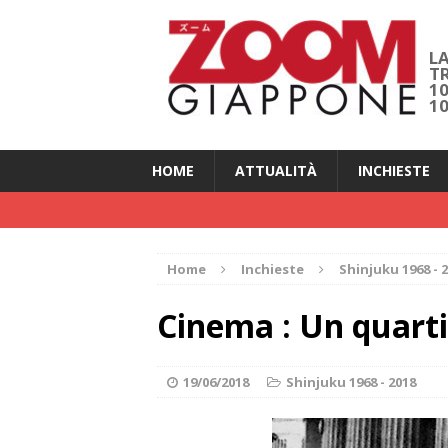
LA
T
1
1
HOME
ATTUALITÀ
INCHIESTE
Home
Inchieste
Shinjuku 1968 - 
Cinema : Un quart
19/06/2018
Shinjuku 1968 - 2018