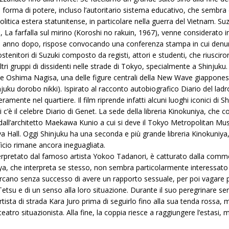
 forma di potere, incluso l’autoritario sistema educativo, che sembra
itica estera statunitense, in particolare nella guerra del Vietnam. Su
La farfalla sul mirino (Koroshi no rakuin, 1967), venne considerato inc
 un anno dopo, rispose convocando una conferenza stampa in cui denu
tenitori di Suzuki composto da registi, attori e studenti, che riuscir
ri gruppi di dissidenti nelle strade di Tokyo, specialmente a Shinjuku.
te Oshima Nagisa, una delle figure centrali della New Wave giappones
hinjuku dorobo nikki). Ispirato al racconto autobiografico Diario del lad
ramente nel quartiere. Il film riprende infatti alcuni luoghi iconici di Shi
bati c’è il celebre Diario di Genet. La sede della libreria Kinokuniya, che 
dall’architetto Maekawa Kunio a cui si deve il Tokyo Metropolitan Mus
iya Hall. Oggi Shinjuku ha una seconda e più grande libreria Kinokuniya,
icio rimane ancora ineguagliata.
nterpretato dal famoso artista Yokoo Tadanori, è catturato dalla comme
iya, che interpreta se stesso, non sembra particolarmente interessato
rcano senza successo di avere un rapporto sessuale, per poi vagare per 
etsu e di un senso alla loro situazione. Durante il suo peregrinare sen
artista di strada Kara Juro prima di seguirlo fino alla sua tenda rossa, 
tro situazionista. Alla fine, la coppia riesce a raggiungere l’estasi, m