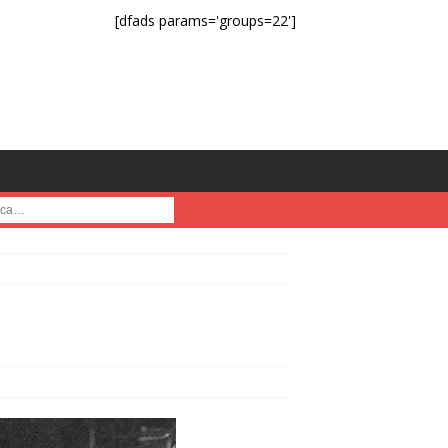
[dfads params='groups=22']
a :