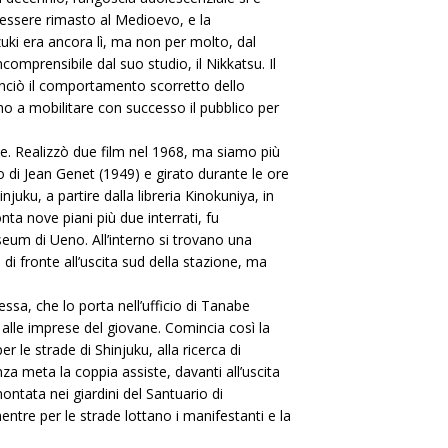
 essere rimasto al Medioevo, e la
zuki era ancora lì, ma non per molto, dal
omprensibile dal suo studio, il Nikkatsu. Il
nciò il comportamento scorretto dello
ono a mobilitare con successo il pubblico per
e. Realizzò due film nel 1968, ma siamo più
ro di Jean Genet (1949) e girato durante le ore
njuku, a partire dalla libreria Kinokuniya, in
conta nove piani più due interrati, fu
eum di Ueno. All’interno si trovano una
 di fronte all’uscita sud della stazione, ma
ssa, che lo porta nell’ufficio di Tanabe
 alle imprese del giovane. Comincia così la
le strade di Shinjuku, alla ricerca di
za meta la coppia assiste, davanti all’uscita
montata nei giardini del Santuario di
entre per le strade lottano i manifestanti e la