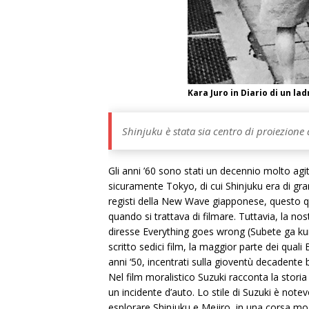
Kara Juro in Diario di un la
Shinjuku è stata sia centro di proiezione
Gli anni ’60 sono stati un decennio molto agit
sicuramente Tokyo, di cui Shinjuku era di gran
registi della New Wave giapponese, questo qua
quando si trattava di filmare. Tuttavia, la 
diresse Everything goes wrong (Subete ga kurut
scritto sedici film, la maggior parte dei qual
anni ‘50, incentrati sulla gioventù decadent
Nel film moralistico Suzuki racconta la storia
un incidente d’auto. Lo stile di Suzuki è note
esplorare Shinjuku e Mejiro, in una corsa moz