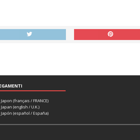
EGAMENTI
apon (français / FRANCE)
apan (english / U.K.)
Japón (español / España)