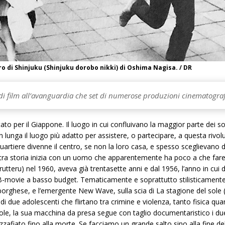
dro di Shinjuku (Shinjuku dorobo nikki) di Oshima Nagisa. / DR
 di film all’avanguardia che set di numerose produzioni cinematograf
ato per il Giappone. Il luogo in cui confluivano la maggior parte dei sob
 lunga il luogo più adatto per assistere, o partecipare, a questa rivolu
rtiere divenne il centro, se non la loro casa, e spesso sceglievano di 
nostra storia inizia con un uomo che apparentemente ha poco a che fa
teru) nel 1960, aveva già trentasette anni e dal 1956, l’anno in cui div
i B-movie a basso budget. Tematicamente e soprattutto stilisticamente il
e borghese, e l’emergente New Wave, sulla scia di La stagione del sol
 di due adolescenti che flirtano tra crimine e violenza, tanto fisica qu
vole, la sua macchina da presa segue con taglio documentaristico i due
zafiato fino alla morte. Se facciamo un grande salto sino alla fine del