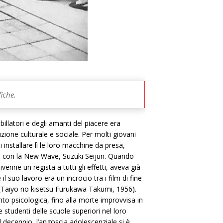
iche.
illatori e degli amanti del piacere era
zione culturale e sociale. Per molti giovani
installare lì le loro macchine da presa,
re con la New Wave, Suzuki Seijun. Quando
enne un regista a tutti gli effetti, aveva già
 suo lavoro era un incrocio tra i film di fine
e (Taiyo no kisetsu Furukawa Takumi, 1956).
anto psicologica, fino alla morte improvvisa in
 studenti delle scuole superiori nel loro
 decennio, l’angoscia adolescenziale si è