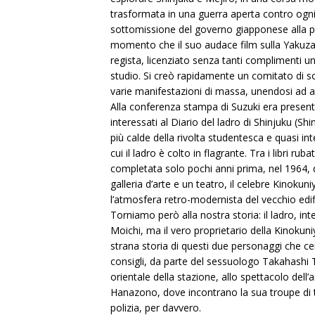
trasformata in una guerra aperta contro ogni
sottomissione del governo giapponese alla pol
momento che il suo audace film sulla Yakuza, 
regista, licenziato senza tanti complimenti
studio. Si creò rapidamente un comitato di sos
varie manifestazioni di massa, unendosi ad alt
Alla conferenza stampa di Suzuki era presen
interessati al Diario del ladro di Shinjuku (S
più calde della rivolta studentesca e quasi inte
cui il ladro è colto in flagrante. Tra i libri ru
completata solo pochi anni prima, nel 1964, 
galleria d’arte e un teatro, il celebre Kinokun
l’atmosfera retro-modernista del vecchio edif
Torniamo però alla nostra storia: il ladro, i
Moichi, ma il vero proprietario della Kinokun
strana storia di questi due personaggi che ce
consigli, da parte del sessuologo Takahashi T
orientale della stazione, allo spettacolo dell’
Hanazono, dove incontrano la sua troupe di tea
polizia, per davvero.