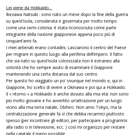
Lei viene da Hokkaido…
Ikezawa Natsuki : sono nato un mese dopo la fine della guerra
su quest’isola, considerata e governata per molto tempo
come una semi-colonia: é stata riconosciuta come parte
integrante della nazione giapponese appena poco più di
cinquant’anni fa.
I miei antenati erano contadini. Lasciarono il centro del Paese
per migrare in questo luogo alla periferia dell’impero. Il fatto
che sia nato su quest’isola colonizzata non è estraneo alla
volontà che ho sempre avuto di esaminare il Giappone
mantenendo una certa distanza dal suo centro.
Per questo ho viaggiato un po’ ovunque nel mondo e, qui in
Giappone, ho scelto di vivere a Okinawa e poi qui a Hokkaido.
Il « ritorno » a Hokkaido è anche dovuto alla mia età: non sono
più molto giovane e ho avvertito un’attrazione per un luogo
vicino alla mia terra natale, Obihiro. Non amo Tokyo, ma la
centralizzazione generale fa sì che debba recarmici piuttosto
spesso (per incontrare gli editori, per partecipare a programmi
alla radio o in televisione, ecc. ) così mi organizzo per restare
nella capitale il meno possibile.