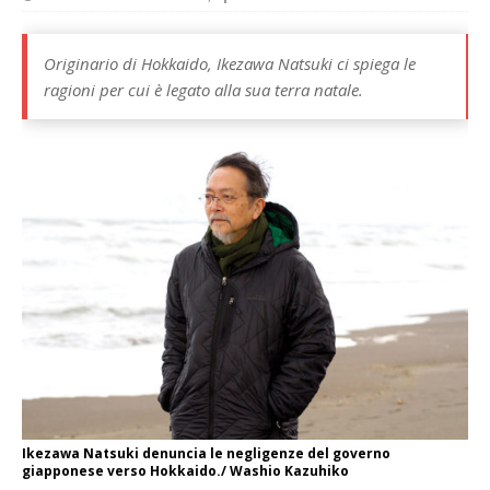
Originario di Hokkaido, Ikezawa Natsuki ci spiega le
ragioni per cui è legato alla sua terra natale.
Ikezawa Natsuki denuncia le negligenze del governo
giapponese verso Hokkaido./ Washio Kazuhiko