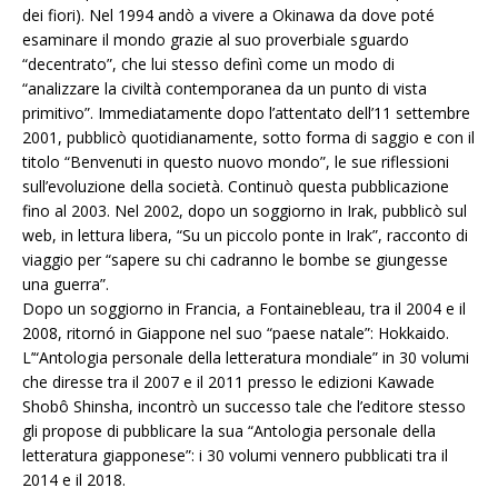
dei fiori). Nel 1994 andò a vivere a Okinawa da dove poté
esaminare il mondo grazie al suo proverbiale sguardo
“decentrato”, che lui stesso definì come un modo di
“analizzare la civiltà contemporanea da un punto di vista
primitivo”. Immediatamente dopo l’attentato dell’11 settembre
2001, pubblicò quotidianamente, sotto forma di saggio e con il
titolo “Benvenuti in questo nuovo mondo”, le sue riflessioni
sull’evoluzione della società. Continuò questa pubblicazione
fino al 2003. Nel 2002, dopo un soggiorno in Irak, pubblicò sul
web, in lettura libera, “Su un piccolo ponte in Irak”, racconto di
viaggio per “sapere su chi cadranno le bombe se giungesse
una guerra”.
Dopo un soggiorno in Francia, a Fontainebleau, tra il 2004 e il
2008, ritornó in Giappone nel suo “paese natale”: Hokkaido.
L’“Antologia personale della letteratura mondiale” in 30 volumi
che diresse tra il 2007 e il 2011 presso le edizioni Kawade
Shobô Shinsha, incontrò un successo tale che l’editore stesso
gli propose di pubblicare la sua “Antologia personale della
letteratura giapponese”: i 30 volumi vennero pubblicati tra il
2014 e il 2018.