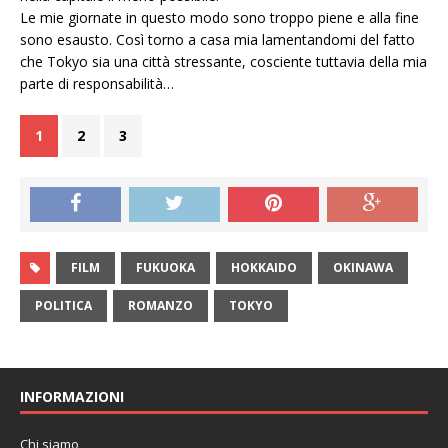
Le mie giornate in questo modo sono troppo piene e alla fine
sono esausto. Così torno a casa mia lamentandomi del fatto
che Tokyo sia una città stressante, cosciente tuttavia della mia
parte di responsabilità…
1
2
3
FILM
FUKUOKA
HOKKAIDO
OKINAWA
POLITICA
ROMANZO
TOKYO
INFORMAZIONI
Chi siamo