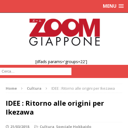
MENU
[dfads params='groups=22']
Cerca :
Home
Cultura
IDEE : Ritorno alle origini per Ikezawa
IDEE : Ritorno alle origini per
Ikezawa
21/03/2018
Cultura
,
Speciale Hokkaido