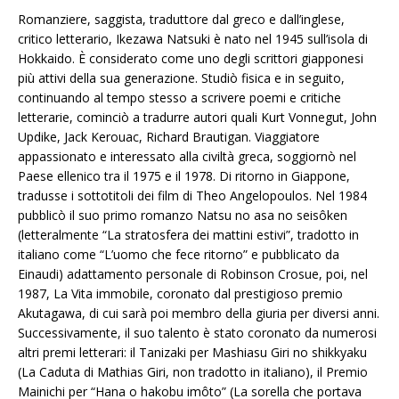
Romanziere, saggista, traduttore dal greco e dall’inglese,
critico letterario, Ikezawa Natsuki è nato nel 1945 sull’isola di
Hokkaido. È considerato come uno degli scrittori giapponesi
più attivi della sua generazione. Studiò fisica e in seguito,
continuando al tempo stesso a scrivere poemi e critiche
letterarie, cominciò a tradurre autori quali Kurt Vonnegut, John
Updike, Jack Kerouac, Richard Brautigan. Viaggiatore
appassionato e interessato alla civiltà greca, soggiornò nel
Paese ellenico tra il 1975 e il 1978. Di ritorno in Giappone,
tradusse i sottotitoli dei film di Theo Angelopoulos. Nel 1984
pubblicò il suo primo romanzo Natsu no asa no seisôken
(letteralmente “La stratosfera dei mattini estivi”, tradotto in
italiano come “L’uomo che fece ritorno” e pubblicato da
Einaudi) adattamento personale di Robinson Crosue, poi, nel
1987, La Vita immobile, coronato dal prestigioso premio
Akutagawa, di cui sarà poi membro della giuria per diversi anni.
Successivamente, il suo talento è stato coronato da numerosi
altri premi letterari: il Tanizaki per Mashiasu Giri no shikkyaku
(La Caduta di Mathias Giri, non tradotto in italiano), il Premio
Mainichi per “Hana o hakobu imôto” (La sorella che portava