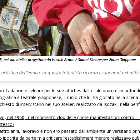
, nel suo atelier progettato da Isozaki Arata. / Gianni Simone per Zoom Giappone
rtistica dell’epoca, in questa intervista ricorda i suoi anni nel mitic
oo Tadanori è celebre per le sue affiches dallo stile unico e inconfond
grafica e teatrale giapponese, il ruolo che lui ha giocato nella scena 
to di intervistarlo nel suo atelier, realizzato da Isozaki, nella peri
okyo, nel 1960, nel momento clou delle prime manifestazioni contro il
ntesco?
tro anni, lavoravo e non ero passato dall’ambiente universitario prima 
ipocrita da parte mia criticare l’establishment mentre realizzavo pubbl