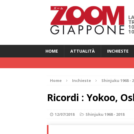
LA
T
1
1
HOME
ATTUALITÀ
INCHIESTE
Home
Inchieste
Shinjuku 1968 - 
Ricordi : Yokoo, Osh
12/07/2018
Shinjuku 1968 - 2018