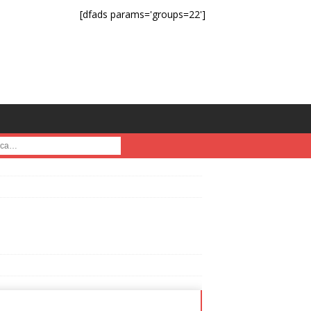
[dfads params='groups=22']
a :