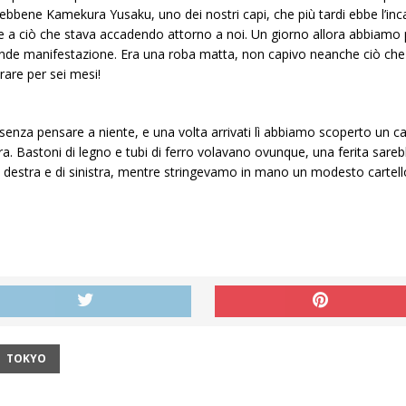
bbene Kamekura Yusaku, uno dei nostri capi, che più tardi ebbe l’incari
 a ciò che stava accadendo attorno a noi. Un giorno allora abbiamo pr
de manifestazione. Era una roba matta, non capivo neanche ciò che st
rare per sei mesi!
senza pensare a niente, e una volta arrivati lì abbiamo scoperto un cao
ra. Bastoni di legno e tubi di ferro volavano ovunque, una ferita sareb
i di destra e di sinistra, mentre stringevamo in mano un modesto carte
TOKYO