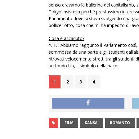
senso eravamo la ballerina del capitalismo, se
Tokyo insisteva perché prestassimo interesse
Parlamento dove si stava svolgendo una gran
pollice rotto, cosa che mi ha impedito di lavo
Cosa è accaduto?
Y. T. : Abbiamo raggiunto il Parlamento così, 
sommossa da una parte e gli studenti dall’alt
ritrovati velocemente stretti tra gli student
un fondo blu, il simbolo della pace.
1
2
3
4
FILM
KANSAI
ROMANZO