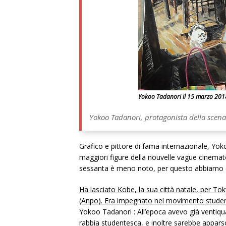
Yokoo Tadanori il 15 marzo 2018
Yokoo Tadanori, protagonista della scena a
Grafico e pittore di fama internazionale, Yok
maggiori figure della nouvelle vague cinemato
sessanta è meno noto, per questo abbiamo chies
Ha lasciato Kobe, la sua città natale, per T
(Anpo). Era impegnato nel movimento stude
Yokoo Tadanori : All’epoca avevo già ventiquat
rabbia studentesca, e inoltre sarebbe apparso 