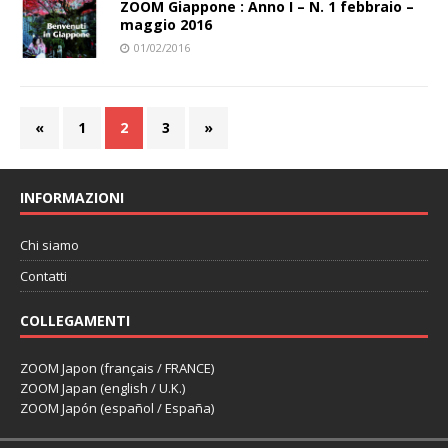
ZOOM Giappone : Anno I – N. 1 febbraio –
maggio 2016
01/02/2016
«
1
2
3
»
INFORMAZIONI
Chi siamo
Contatti
COLLEGAMENTI
ZOOM Japon (français / FRANCE)
ZOOM Japan (english / U.K.)
ZOOM Japón (español / España)