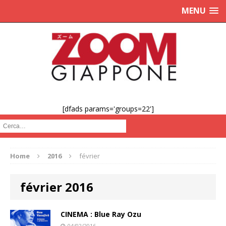
MENU
[dfads params='groups=22']
Cerca :
Home
2016
février
février 2016
CINEMA : Blue Ray Ozu
04/02/2016