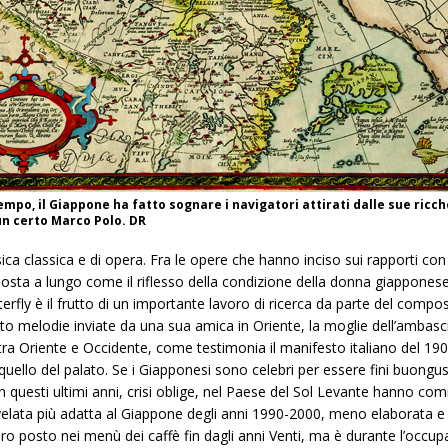
mpo, il Giappone ha fatto sognare i navigatori attirati dalle sue ricch
 un certo Marco Polo. DR
ca classica e di opera. Fra le opere che hanno inciso sui rapporti co
posta a lungo come il riflesso della condizione della donna giappones
fly è il frutto di un importante lavoro di ricerca da parte del composi
itto melodie inviate da una sua amica in Oriente, la moglie dell’ambasci
 tra Oriente e Occidente, come testimonia il manifesto italiano del 1904 
quello del palato. Se i Giapponesi sono celebri per essere fini buongust
in questi ultimi anni, crisi oblige, nel Paese del Sol Levante hanno com
 rivelata più adatta al Giappone degli anni 1990-2000, meno elaborata e
loro posto nei menù dei caffè fin dagli anni Venti, ma è durante l’occu