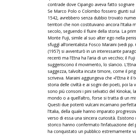
contrade dove Cipango aveva fatto sognare ge
Se Marco Polo o Colombo fossero giunti sul
1542, avrebbero senza dubbio trovato numero
territori che non costituivano ancora l’Italia m
secolo, seguendo il fluire della storia. La pri
Monte Fuji, simile al suo alter ego nella peniso
sfuggì all’orientalista Fosco Maraini (vedi pp
(1957) si avventurò in un interessante parag
recenti ma l’Etna ha l’aria di un vecchio; il Fu
suggeriscono il movimento, lo slancio. L’Etna
saggezza, talvolta incute timore, come il prig
scriveva. Maraini aggiungeva che «l’Etna è il 
storia delle civiltà e ai sogni dei poeti, poi
sono più consoni i pini selvatici del Kinokai,
mondo o a quell’altro, forse si tratta di un m
Questi due potenti vulcani incarnano perfettam
l’Italia, della quale hanno imparato progress
verso di essa una sincera curiosità. Esistono
storico hanno confermato l’infatuazione del p
ha conquistato un pubblico estremamente vasto