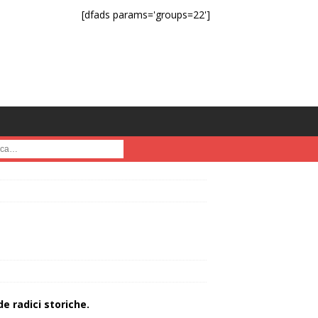
[dfads params='groups=22']
a :
de radici storiche.