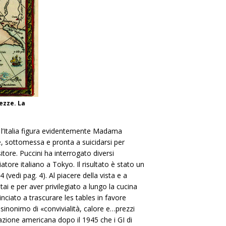
ezze. La
n l’Italia figura evidentemente Madama
e, sottomessa e pronta a suicidarsi per
tore. Puccini ha interrogato diversi
atore italiano a Tokyo. Il risultato è stato un
(vedi pag. 4). Al piacere della vista e a
ai e per aver privilegiato a lungo la cucina
inciato a trascurare les tables in favore
 sinonimo di «convivialità, calore e…prezzi
pazione americana dopo il 1945 che i GI di