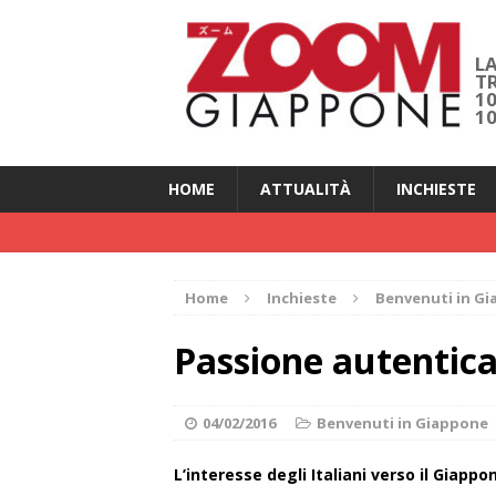
LA
T
1
1
HOME
ATTUALITÀ
INCHIESTE
Home
Inchieste
Benvenuti in G
Passione autentic
04/02/2016
Benvenuti in Giappone
L’interesse degli Italiani verso il Giapp