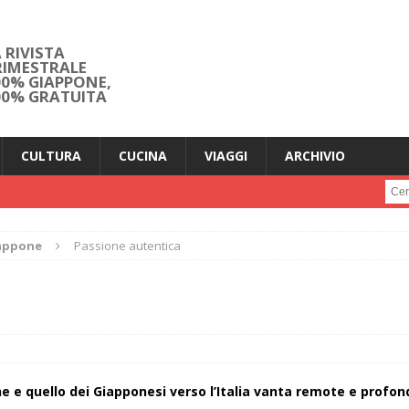
 RIVISTA
RIMESTRALE
00% GIAPPONE,
00% GRATUITA
CULTURA
CUCINA
VIAGGI
ARCHIVIO
Cerc
iappone
Passione autentica
a
one e quello dei Giapponesi verso l’Italia vanta remote e profon