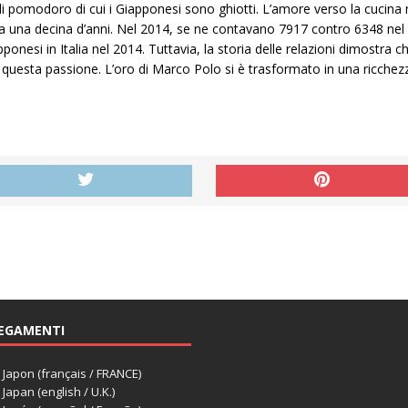
 di pomodoro di cui i Giapponesi sono ghiotti. L’amore verso la cucin
o da una decina d’anni. Nel 2014, se ne contavano 7917 contro 6348 ne
ponesi in Italia nel 2014. Tuttavia, la storia delle relazioni dimostra 
 questa passione. L’oro di Marco Polo si è trasformato in una ricchez
EGAMENTI
apon (français / FRANCE)
apan (english / U.K.)