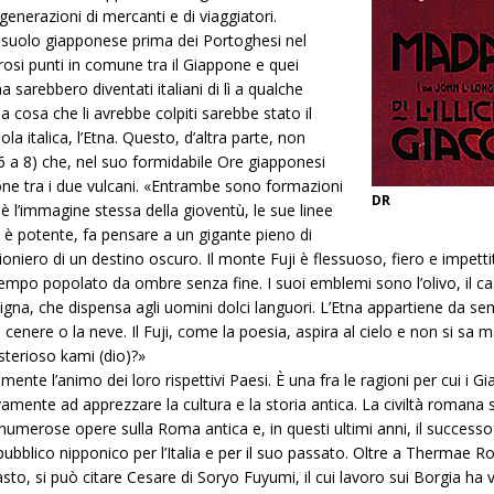
nerazioni di mercanti e di viaggiatori.
 suolo giapponese prima dei Portoghesi nel
si punti in comune tra il Giappone e quei
a sarebbero diventati italiani di lì a qualche
ma cosa che li avrebbe colpiti sarebbe stato il
la italica, l’Etna. Questo, d’altra parte, non
. 6 a 8) che, nel suo formidabile Ore giapponesi
one tra i due vulcani. «Entrambe sono formazioni
DR
ji è l’immagine stessa della gioventù, le sue linee
 è potente, fa pensare a un gigante pieno di
ioniero di un destino oscuro. Il monte Fuji è flessuoso, fiero e impett
tempo popolato da ombre senza fine. I suoi emblemi sono l’olivo, il cas
 la vigna, che dispensa agli uomini dolci languori. L’Etna appartiene 
 la cenere o la neve. Il Fuji, come la poesia, aspira al cielo e non si 
isterioso kami (dio)?»
ente l’animo dei loro rispettivi Paesi. È una fra le ragioni per cui i 
ivamente ad apprezzare la cultura e la storia antica. La civiltà roman
 numerose opere sulla Roma antica e, in questi ultimi anni, il successo
ubblico nipponico per l’Italia e per il suo passato. Oltre a Thermae 
, si può citare Cesare di Soryo Fuyumi, il cui lavoro sui Borgia ha va