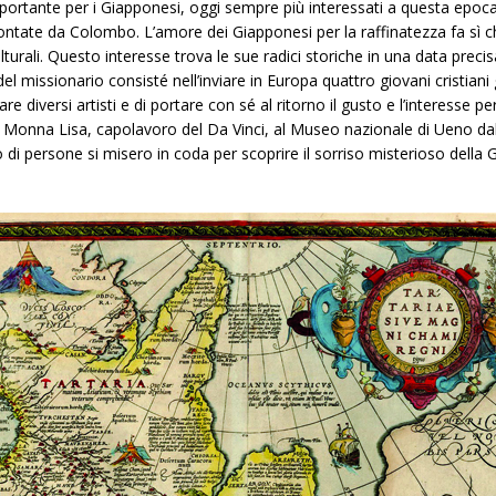
ante per i Giapponesi, oggi sempre più interessati a questa epoca. N
tate da Colombo. L’amore dei Giapponesi per la raffinatezza fa sì che 
turali. Questo interesse trova le sue radici storiche in una data precisa
del missionario consisté nell’inviare in Europa quattro giovani cristiani 
e diversi artisti e di portare con sé al ritorno il gusto e l’interesse pe
a Monna Lisa, capolavoro del Da Vinci, al Museo nazionale di Ueno dal
o di persone si misero in coda per scoprire il sorriso misterioso dell