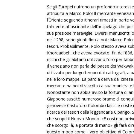
Se gli Europei nutrono un profondo interesse
attribuita a Marco Polo! Il mercante venezian
l’Oriente seguendo itinerari rimasti in parte 
talmente affascinante dell’arcipelago che per
sue preziose meraviglie. Diversi manuscritti 
nel 1298, sono giunti fino a noi : Marco Polo r
tesori. Probabilmente, Polo stesso aveva subi
Khordadbeh, che aveva evocato, fin dall’886,
ricchi che gli abitanti utilizzano l’oro per fabb
Il veneziano non parla del paese dei Wakwak
utilizzato per lungo tempo dai cartografi, a 
nelle loro mappe. La parola deriva dal cinese
mercante ha poi ritrascritto a sua maniera e
Nonostante non abbia avuto la fortuna di and
Giappone suscitò numerose brame di conquist
genovese Cristoforo Colombo lasci le coste m
ricerca dei tesori della leggendaria Cipango
che scoprì il Nuovo Mondo. «E così non arrive
che scorgo là, a portata di mano» gli farà dir
questo modo come il vero obiettivo di Colomb