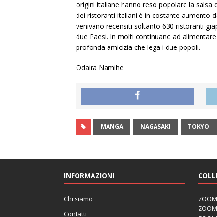
origini italiane hanno reso popolare la salsa
dei ristoranti italiani è in costante aument
venivano recensiti soltanto 630 ristoranti giap
due Paesi. In molti continuano ad alimentare
profonda amicizia che lega i due popoli.
Odaira Namihei
MANGA
NAGASAKI
TOKYO
INFORMAZIONI
COLL
Chi siamo
ZOOM J
ZOOM J
Contatti