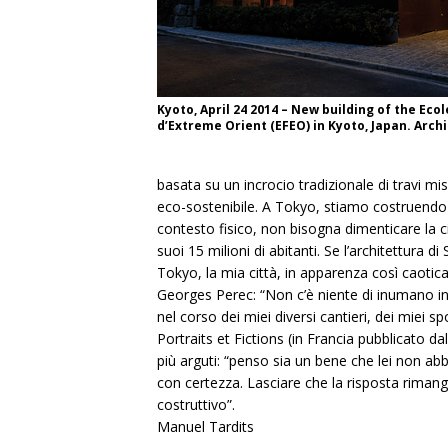
Kyoto, April 24 2014 – New building of the Eco
d’Extreme Orient (EFEO) in Kyoto, Japan. Arch
basata su un incrocio tradizionale di travi m
eco-sostenibile. A Tokyo, stiamo costruendo a
contesto fisico, non bisogna dimenticare la c
suoi 15 milioni di abitanti. Se l’architettura
Tokyo, la mia città, in apparenza così caotica
Georges Perec: “Non c’è niente di inumano in u
nel corso dei miei diversi cantieri, dei miei s
Portraits et Fictions (in Francia pubblicato 
più arguti: “penso sia un bene che lei non ab
con certezza. Lasciare che la risposta rimang
costruttivo”.
Manuel Tardits