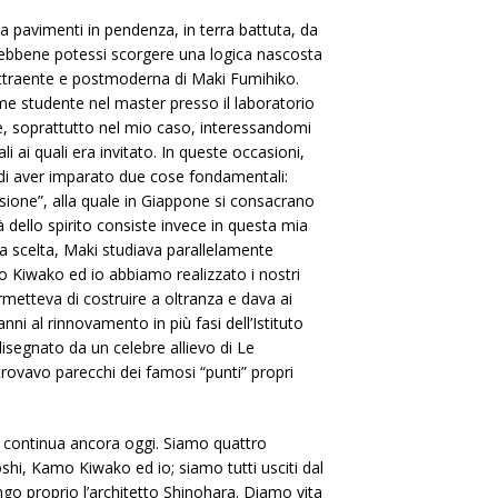
da pavimenti in pendenza, in terra battuta, da
 sebbene potessi scorgere una logica nascosta
a attraente e postmoderna di Maki Fumihiko.
ome studente nel master presso il laboratorio
se, soprattutto nel mio caso, interessandomi
i ai quali era invitato. In queste occasioni,
 di aver imparato due cose fondamentali:
recisione”, alla quale in Giappone si consacrano
à dello spirito consiste invece in questa mia
na scelta, Maki studiava parallelamente
mo Kiwako ed io abbiamo realizzato i nostri
rmetteva di costruire a oltranza e dava ai
anni al rinnovamento in più fasi dell’Istituto
segnato da un celebre allievo di Le
rovavo parecchi dei famosi “punti” propri
e continua ancora oggi. Siamo quattro
hi, Kamo Kiwako ed io; siamo tutti usciti dal
go proprio l’architetto Shinohara. Diamo vita