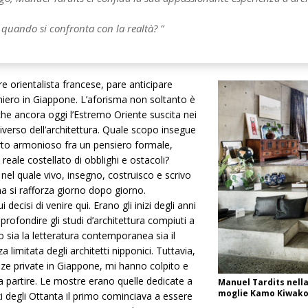
 quando si confronta con la realtà? ”
re orientalista francese, pare anticipare
aniero in Giappone. L’aforisma non soltanto è
che ancora oggi l’Estremo Oriente suscita nei
universo dell’architettura. Quale scopo insegue
orto armonioso fra un pensiero formale,
reale costellato di obblighi e ostacoli?
nel quale vivo, insegno, costruisco e scrivo
ma si rafforza giorno dopo giorno.
ecisi di venire qui. Erano gli inizi degli anni
rofondire gli studi d’architettura compiuti a
o sia la letteratura contemporanea sia il
mitata degli architetti nipponici. Tuttavia,
enze private in Giappone, mi hanno colpito e
 partire. Le mostre erano quelle dedicate a
Manuel Tardits nella
moglie Kamo Kiwako
i degli Ottanta il primo cominciava a essere