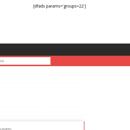
[dfads params='groups=22']
a :
itetto.