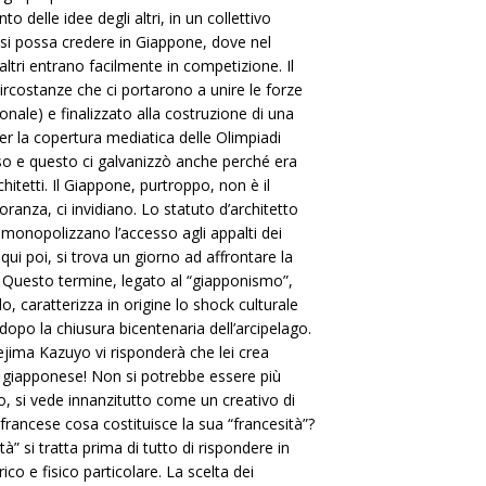
 delle idee degli altri, in un collettivo
e si possa credere in Giappone, dove nel
altri entrano facilmente in competizione. Il
rcostanze che ci portarono a unire le forze
onale) e finalizzato alla costruzione di una
 la copertura mediatica delle Olimpiadi
rso e questo ci galvanizzò anche perché era
itetti. Il Giappone, purtroppo, non è il
oranza, ci invidiano. Lo statuto d’architetto
i monopolizzano l’accesso agli appalti dei
 qui poi, si trova un giorno ad affrontare la
. Questo termine, legato al “giapponismo”,
, caratterizza in origine lo shock culturale
opo la chiusura bicentenaria dell’arcipelago.
Sejima Kazuyo vi risponderà che lei crea
 giapponese! Non si potrebbe essere più
o, si vede innanzitutto come un creativo di
 francese cosa costituisce la sua “francesità”?
à” si tratta prima di tutto di rispondere in
co e fisico particolare. La scelta dei