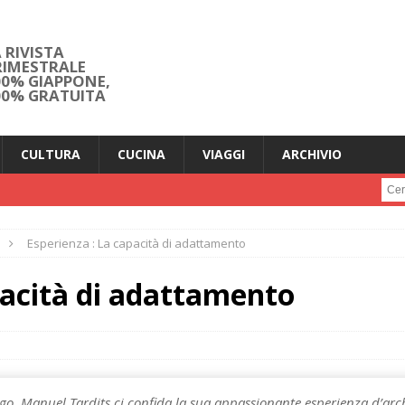
 RIVISTA
RIMESTRALE
00% GIAPPONE,
00% GRATUITA
CULTURA
CUCINA
VIAGGI
ARCHIVIO
Cerc
Esperienza : La capacità di adattamento
pacità di adattamento
ago, Manuel Tardits ci confida la sua appassionante esperienza d’arch