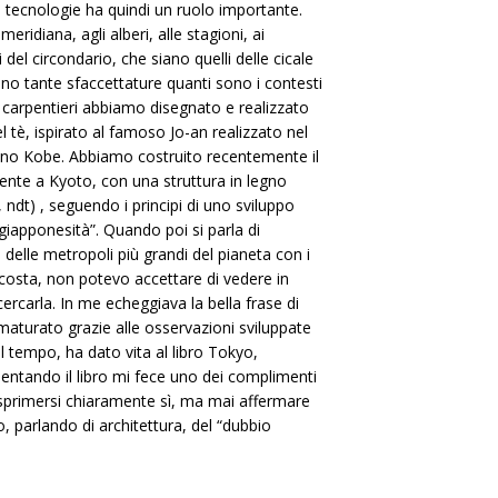
le tecnologie ha quindi un ruolo importante.
ridiana, agli alberi, alle stagioni, ai
i del circondario, che siano quelli delle cicale
hanno tante sfaccettature quanti sono i contesti
i carpentieri abbiamo disegnato e realizzato
 tè, ispirato al famoso Jo-an realizzato nel
no Kobe. Abbiamo costruito recentemente il
ente a Kyoto, con una struttura in legno
ndt) , seguendo i principi di uno sviluppo
giapponesità”. Quando poi si parla di
delle metropoli più grandi del pianeta con i
ascosta, non potevo accettare di vedere in
cercarla. In me echeggiava la bella frase di
 maturato grazie alle osservazioni sviluppate
el tempo, ha dato vita al libro Tokyo,
mentando il libro mi fece uno dei complimenti
 Esprimersi chiaramente sì, ma mai affermare
, parlando di architettura, del “dubbio