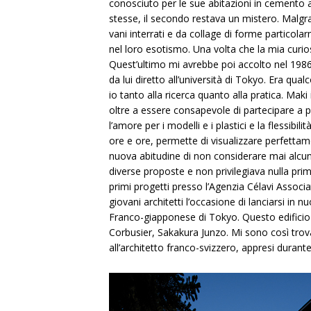
conosciuto per le sue abitazioni in cemento a
stesse, il secondo restava un mistero. Malgra
vani interrati e da collage di forme partico
nel loro esotismo. Una volta che la mia curio
Quest’ultimo mi avrebbe poi accolto nel 1986,
da lui diretto all’università di Tokyo. Era q
io tanto alla ricerca quanto alla pratica. Maki
oltre a essere consapevole di partecipare a 
l’amore per i modelli e i plastici e la flessibil
ore e ore, permette di visualizzare perfettame
nuova abitudine di non considerare mai alcuna
diverse proposte e non privilegiava nulla pri
primi progetti presso l’Agenzia Célavi Associa
giovani architetti l’occasione di lanciarsi in n
Franco-giapponese di Tokyo. Questo edificio
Corbusier, Sakakura Junzo. Mi sono così trov
all’architetto franco-svizzero, appresi durante 