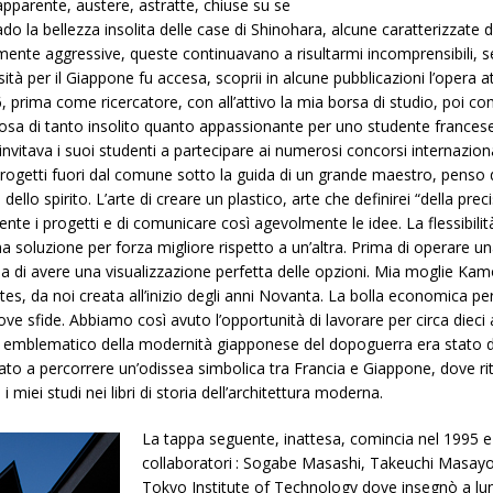
pparente, austere, astratte, chiuse su se
do la bellezza insolita delle case di Shinohara, alcune caratterizzate 
larmente aggressive, queste continuavano a risultarmi incomprensibili,
sità per il Giappone fu accesa, scoprii in alcune pubblicazioni l’oper
 prima come ricercatore, con all’attivo la mia borsa di studio, poi c
ualcosa di tanto insolito quanto appassionante per uno studente france
 invitava i suoi studenti a partecipare ai numerosi concorsi internazional
progetti fuori dal comune sotto la guida di un grande maestro, penso
ità dello spirito. L’arte di creare un plastico, arte che definirei “della p
nte i progetti e di comunicare così agevolmente le idee. La flessibilit
 soluzione per forza migliore rispetto a un’altra. Prima di operare u
ma di avere una visualizzazione perfetta delle opzioni. Mia moglie Ka
tes, da noi creata all’inizio degli anni Novanta. La bolla economica pe
uove sfide. Abbiamo così avuto l’opportunità di lavorare per circa dieci 
 emblematico della modernità giapponese del dopoguerra era stato di
ato a percorrere un’odissea simbolica tra Francia e Giappone, dove rit
i miei studi nei libri di storia dell’architettura moderna.
La tappa seguente, inattesa, comincia nel 1995 
collaboratori : Sogabe Masashi, Takeuchi Masayos
Tokyo Institute of Technology dove insegnò a lun