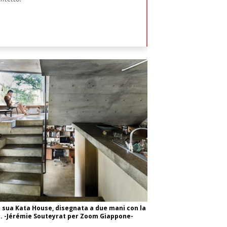
 sua Kata House, disegnata a due mani con la
. -Jérémie Souteyrat per Zoom Giappone-