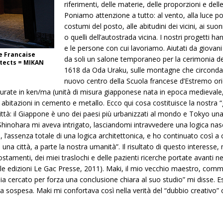
riferimenti, delle materie, delle proporzioni e del
Poniamo attenzione a tutto: al vento, alla luce pome
costumi del posto, alle abitudini dei vicini, ai suon
o quelli dell’autostrada vicina. I nostri progetti 
e le persone con cui lavoriamo. Aiutati da giovan
le Francaise
da soli un salone temporaneo per la cerimonia del
itects = MIKAN
1618 da Oda Uraku, sulle montagne che circonda
nuovo centro della Scuola francese d’Estremo ori
isurate in ken/ma (unità di misura giapponese nata in epoca medievale, 
bitazioni in cemento e metallo. Ecco qui cosa costituisce la nostra “
ittà: il Giappone è uno dei paesi più urbanizzati al mondo e Tokyo una 
 di Shinohara mi aveva intrigato, lasciandomi intravvedere una logica n
, l’assenza totale di una logica architettonica, e ho continuato così a 
na città, a parte la nostra umanità”. Il risultato di questo interesse,
postamenti, dei miei traslochi e delle pazienti ricerche portate avanti n
dalle edizioni Le Gac Presse, 2011). Maki, il mio vecchio maestro, com
bia cercato per forza una conclusione chiara al suo studio” mi disse.
a sospesa. Maki mi confortava così nella verità del “dubbio creativo” o