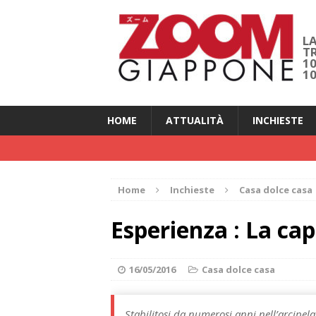
LA
T
1
1
HOME
ATTUALITÀ
INCHIESTE
Home
Inchieste
Casa dolce casa
Esperienza : La ca
16/05/2016
Casa dolce casa
Stabilitosi da numerosi anni nell’arcipel