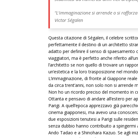
“L’immaginazione si arrende o si rafforza
Victor Ségalen
Questa citazione di Ségalen, il celebre scritto
perfettamente il destino di un architetto str
adatto per definire il senso di spaesamento 
viaggiatori, ma è perfetto anche riferito all’
l’architetto se non quello di trovare un rapp
un’estetica e la loro trasposizione nel mondo 
L’immaginazione, di fronte al Giappone reale 
da circa trent’anni, non solo non si arrende 
Non ho un ricordo preciso del momento in cui d
Ottanta e pensavo di andare all’estero per app
Parigi. A quell’epoca apprezzavo già parecchi
cinema giapponesi, ma avevo una conoscenza li
due esposizioni tenutesi a Parigi sulle resid
senza dubbio hanno contribuito a spingermi a
Ando Tadao e a Shinohara Kazuo. Se agli iniz