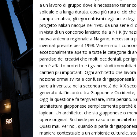
a un lavoro di gruppo dove è necessario tener conto
solidale e a lunga durata, cosa più rara di ciò ch
campo creativo, gli egocentrismi degli uni e degli 
progetto Mikan nacque nel 1995 da una serie di ci
in vista di un concorso lanciato dalla NHK (tv nazi
nuova antenna regionale a Nagano, necessaria per
invernali previste per il 1998. Vincemmo il conco
eccezionalmente aperto a tutte le categorie di arch
paradiso dei creativi che molti occidentali, per ign
non è affatto protetto e i grandi studi immobiliar
cantieri più importanti. Ogni architetto che lavora
nozione ormai svilita e confusa di “giapponesità”
parola inventata nella seconda metà del XIX secolo
generato dall’incontro tra Giappone e Occidente, d
Oggi la questione fa tergiversare, irrita persino. 
architettura giapponese semplicemente perché è
lapidari. Un architetto, che sia giapponese o men
opere originali. Si chiede per caso a un architetto
Quasi mai. Per noi, quando si parla di “giapponesit
maniera contestuale a un ambiente culturale, stori