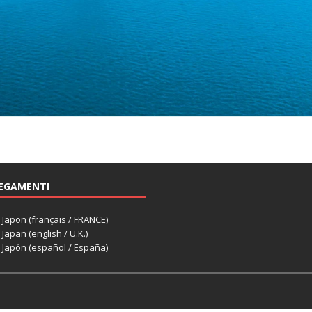
EGAMENTI
apon (français / FRANCE)
apan (english / U.K.)
Japón (español / España)