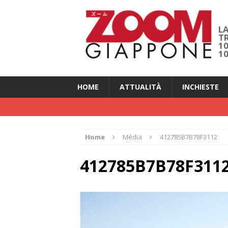
LA
T
1
1
HOME
ATTUALITÀ
INCHIESTE
Home
Média
412785B7B78F3112
412785B7B78F311