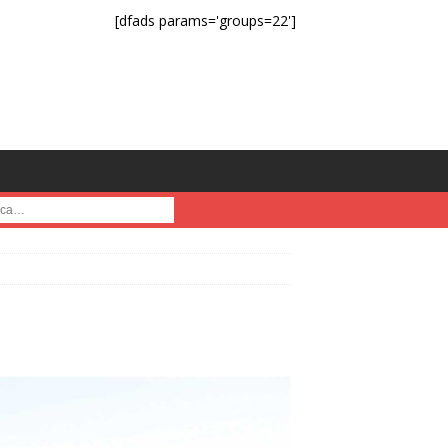
[dfads params='groups=22']
a :