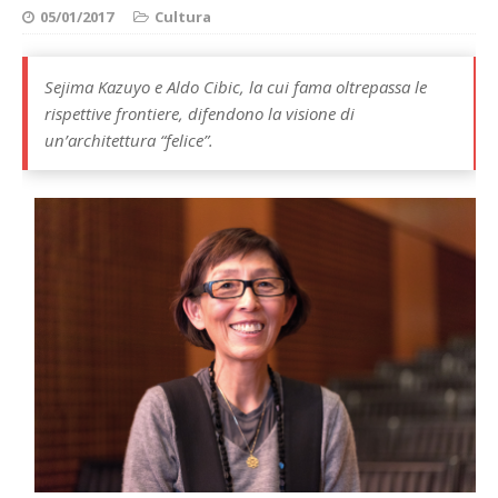
05/01/2017
Cultura
Sejima Kazuyo e Aldo Cibic, la cui fama oltrepassa le
rispettive frontiere, difendono la visione di
un’architettura “felice”.