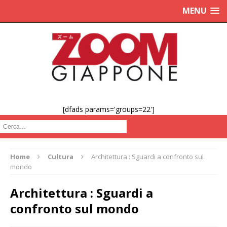
MENU
[dfads params='groups=22']
Cerca :
Home
Cultura
Architettura : Sguardi a confronto sul
mondo
Architettura : Sguardi a
confronto sul mondo