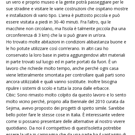
un vero e proprio museo e la gente potrà passeggiare per le
sue stradine e visitare le varie costruzioni che ospitano mostre
e installazioni di vario tipo. L’area è piuttosto piccola e può
essere visitata a piedi in 30-40 minuti. Fra l’altro, qui le
macchine non circolano, ma l’isola è talmente piccola (ha una
circonferenza di 3 km) che la si può girare in un’ora.
Ho trovato molte abitazioni in condizioni abbastanza buone e
le ho potute utilizzare così com’erano. In altri casi ho
conservato la loro base in pietra aggiungendovi altri materiali
in parte trovati sul luogo ed in parte portati da fuori. È un
lavoro che richiede molto tempo, anche perché ogni casa
viene letteralmente smontata per controllare quali parti sono
ancora utilizzabili e quali vanno sostituite. Inoltre bisogna
ripulire i sistemi di scolo e tutta la zona dalle erbacce.
Cibic: Sono rimasto molto colpito da questo lavoro e lo sento
molto vicino perché, proprio alla Biennale del 2010 curata da
Sejima, avevo proposto dei progetti di spirito simile. Sarebbe
bello poter fare le stesse cose in Italia. È interessante vedere
come si possano presentare delle alternative al nostro vivere
quotidiano. Da noi il corrispettivo di quest’isoletta potrebbe
essere la vita in campagna che da una parte ha il vantaggio di