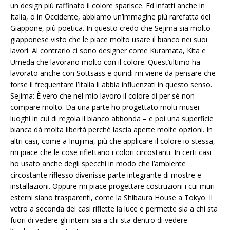
un design più raffinato il colore sparisce. Ed infatti anche in
Italia, o in Occidente, abbiamo un’immagine più rarefatta del
Giappone, più poetica. In questo credo che Sejima sia molto
giapponese visto che le piace molto usare il bianco nei suoi
lavori. Al contrario ci sono designer come Kuramata, Kita e
Umeda che lavorano molto con il colore. Quest’ultimo ha
lavorato anche con Sottsass e quindi mi viene da pensare che
forse il frequentare l’Italia li abbia influenzati in questo senso.
Sejima: È vero che nel mio lavoro il colore di per sé non
compare molto. Da una parte ho progettato molti musei –
luoghi in cui di regola il bianco abbonda – e poi una superficie
bianca dà molta libertà perchè lascia aperte molte opzioni. In
altri casi, come a Inujima, più che applicare il colore io stessa,
mi piace che le cose riflettano i colori circostanti. In certi casi
ho usato anche degli specchi in modo che l’ambiente
circostante riflesso divenisse parte integrante di mostre e
installazioni. Oppure mi piace progettare costruzioni i cui muri
esterni siano trasparenti, come la Shibaura House a Tokyo. Il
vetro a seconda dei casi riflette la luce e permette sia a chi sta
fuori di vedere gli interni sia a chi sta dentro di vedere