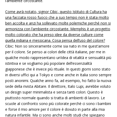
l’ambiente circostante.
Come avrà notato, signor Cibic, questo Istituto di Cultura ha
una facciata rosso fuoco che a suo tempo non è stata molto
ben accolta e anzi ha sollevato molte polemiche perché non si
armonizza con l’ambiente circostante. Memphis è un progetto
molto colorato che ha preso idee da diverse culture come
quella indiana e messicana. Cosa pensa dell’uso del colore?
Cibic: Non so sinceramente come sia nato in me quest’amore
per il colore. Se penso ai colori delle città italiane, per me in
qualche modo rappresentano un’idea di vitalità e sensualità più
istintiva e se vogliamo più popolare dell’essenzialità
giapponese che è invece più rituale. In questi giorni sono stato
in diversi uffici qui a Tokyo e come anche in Italia sono sempre
posti anonimi. Qualche anno fa, ad esempio, ho fatto la nuova
sede della rivista Abitare. Il direttore, Italo Lupi, avrebbe voluto
un design super minimalista e senza tanti colori. Questo è
piuttosto normale quando si tratta di ambienti di lavoro. Le
scuole al confronto sono più colorate perchè ci sono i bambini
e forse il mio amore per il colore è dovuto in parte alla mia
natura infantile. Ma ci sono anche molti studi che spiegano