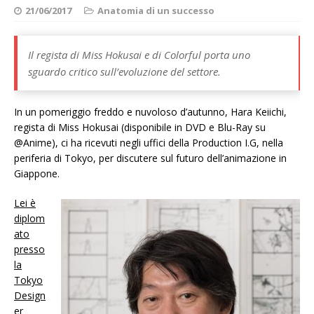
21/06/2017
Anatomia di un successo
Il regista di Miss Hokusai e di Colorful porta uno
sguardo critico sull’evoluzione del settore.
In un pomeriggio freddo e nuvoloso d’autunno, Hara Keiichi,
regista di Miss Hokusai (disponibile in DVD e Blu-Ray su
@Anime), ci ha ricevuti negli uffici della Production I.G, nella
periferia di Tokyo, per discutere sul futuro dell’animazione in
Giappone.
Lei è
diplom
ato
presso
la
Tokyo
Design
er