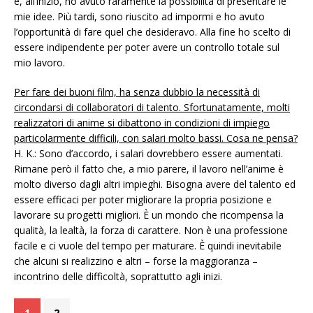
e, all’inizio, ho avuto raramente la possibilità di presentare le
mie idee. Più tardi, sono riuscito ad impormi e ho avuto
l’opportunità di fare quel che desideravo. Alla fine ho scelto di
essere indipendente per poter avere un controllo totale sul
mio lavoro.
Per fare dei buoni film, ha senza dubbio la necessità di
circondarsi di collaboratori di talento. Sfortunatamente, molti
realizzatori di anime si dibattono in condizioni di impiego
particolarmente difficili, con salari molto bassi. Cosa ne pensa?
H. K.: Sono d’accordo, i salari dovrebbero essere aumentati.
Rimane però il fatto che, a mio parere, il lavoro nell’anime è
molto diverso dagli altri impieghi. Bisogna avere del talento ed
essere efficaci per poter migliorare la propria posizione e
lavorare su progetti migliori. È un mondo che ricompensa la
qualità, la lealtà, la forza di carattere. Non è una professione
facile e ci vuole del tempo per maturare. È quindi inevitabile
che alcuni si realizzino e altri – forse la maggioranza –
incontrino delle difficoltà, soprattutto agli inizi.
1
2