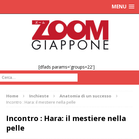
MENU
[dfads params='groups=22']
Cerca :
Home
Inchieste
Anatomia di un successo
Incontro : Hara: il mestiere nella pelle
Incontro : Hara: il mestiere nella
pelle