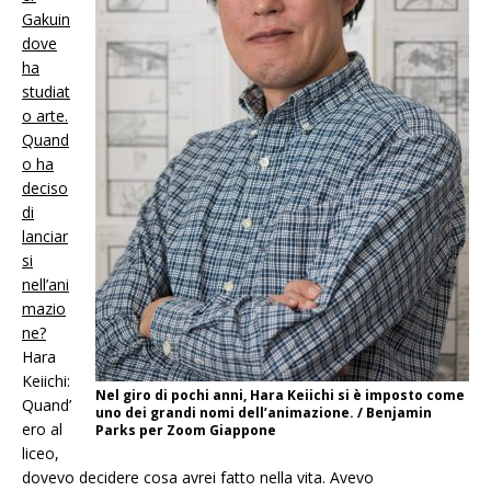
Gakuin
dove
ha
studiat
o arte.
Quand
o ha
deciso
di
lanciar
si
nell’ani
mazio
ne?
Hara
Keiichi:
Nel giro di pochi anni, Hara Keiichi si è imposto come
Quand’
uno dei grandi nomi dell’animazione. / Benjamin
ero al
Parks per Zoom Giappone
liceo,
dovevo decidere cosa avrei fatto nella vita. Avevo