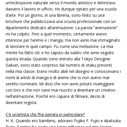
un’inclinazione naturale verso il mondo artistico e detestavo
davvero il lavoro in ufficio. Ho dunque optato per una scuola
d’arte. Poi un giorno, in una libreria, sono finito su una
brochure che pubblicizzava una scuola professionale con un
dipartimento dedicato all’animazione. La parola “animazione”
mi ha colpito. Fino a quel momento, certamente avevo
interesse per l’anime e i manga, ma non avrei mai immaginato
di lavorare in quel campo. Fu come una rivelazione. La mia
mente ha fatto clic e ho saputo da subito che avrei seguito
questa strada. Quando sono entrato alla Tokyo Designer
Gakuin, sono stato sorpreso dal numero di otaku presenti
nella mia classe. Erano molto abili nel disegno e conoscevano i
nomi di artisti di manga e di anime che io non avevo mai
sentito nominare. Mi dissi che non avrei potuto rivaleggiare
con loro e che non sarei mai riuscito a diventare un creativo
nell’animazione. Poiché ero capace di filmare, decisi di
diventare regista.
C’è un’artista che l’ha ispirata in particolare?
H. K.: Quando ero bambino, adoravo Fujiko F. Fujio e Akatsuka
Fujio. Il primo ha avuto una lunga influenza sul mio lavoro.