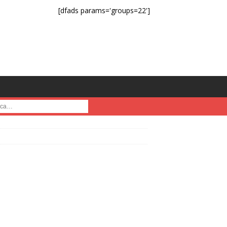
[dfads params='groups=22']
a :