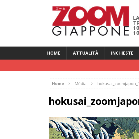
LA
T
1
1
HOME
ATTUALITÀ
INCHIESTE
Home
Média
hokusai_zoomjapon_
hokusai_zoomjapo