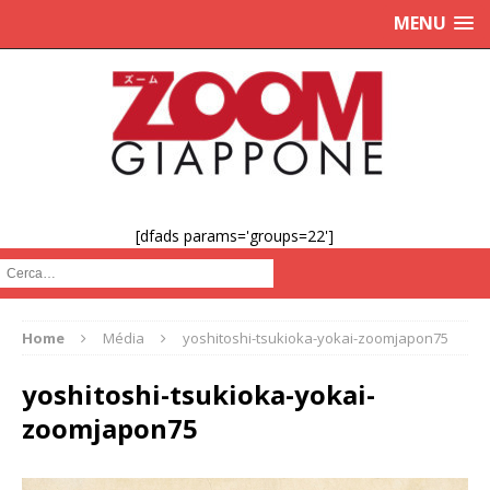
MENU
[dfads params='groups=22']
Cerca :
Home
Média
yoshitoshi-tsukioka-yokai-zoomjapon75
yoshitoshi-tsukioka-yokai-
zoomjapon75