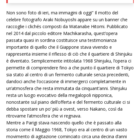
Non sono foto di ieri, ma immagini di oggi” Il motto del
celebre fotografo Araki Nobuyoshi appare su un banner che
raccoglie i clichés composti da Watanabe Hitomi. Pubblicato
nel 2014 dal piccolo editore Machikarasha, quest’opera
passata quasi in sordina costituisce una testimonianza
importante di quello che il Giappone stava vivendo e
rappresenta insieme il riflesso di ciò che il quartiere di Shinjuku
è diventato. Semplicemente intitolata 1968 Shinjuku, l’opera ci
permette di comprendere fino a che punto il quartiere di Tokyo
sia stato al centro di un fermento culturale senza precedenti,
dandoci anche l’occasione di immergerci completamente in
un’atmosfera che resta immutata da cinquant’anni. Shinjuku
resta un luogo evocativo della megalopoli nipponica,
nonostante sul piano dell’offerta e del fermento culturale ci si
debba spostare un po’ più a ovest, verso Nakano, così da
ritrovarne l’atmosfera che vi regnava.
Mentre a Parigi stava nascendo quello che è passato alla
storia come il Maggio 1968, Tokyo era al centro di un vasto
movimento di agitazione cominciato circa una decina d’anni