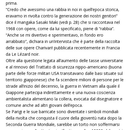
prima.
“Credo che avessimo una rabbia in noi in quell’epoca storica,
eravamo in rivolta contro la generazione dei nostri genitori”
dice il mangaka Sasaki Maki (vedi p. 28) che si raccontava nel
1968 con opere, come da lui specificato, piene di “rabbia”.
“Anche se mi divertivo e sperimentavo, in fondo ero
arrabbiato”, dichiara in un’intervista che è parte della raccolta
delle sue opere Charivari! pubblicata recentemente in Francia
da Le Lézard noir.
Oltre alla questione legata all’aumento delle tasse universitarie
e al rinnovo del Trattato di sicurezza nippo-americano (buona
parte delle forze militari USA transitavano dalle basi situate sul
territorio giapponese) che fa scendere milioni di persone per le
strade all’inizio del decennio, la guerra in Vietnam alla quale il
Giappone partecipa indirettamente e una nuova coscienza
ambientalista alimentano la collera, evocata dal disegnatore e
comune anche ad altri giovani dell’epoca.
Se Parigi e le sue barricate sono diventate i simboli mondiali
della rivolta che conquista il cuore della gioventù nata dopo la
Seconda Guerra Mondiale, sarebbe un torto non soffermarsi