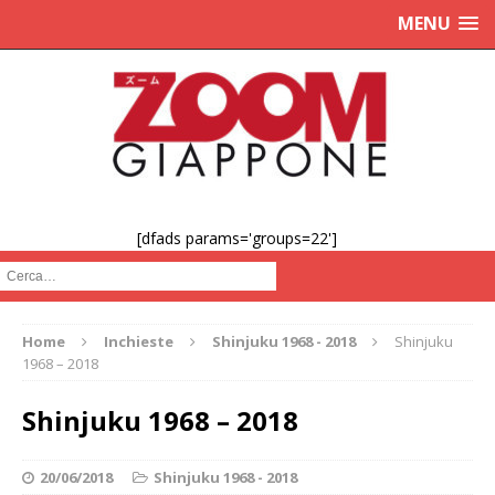
MENU
[dfads params='groups=22']
Cerca :
Home
Inchieste
Shinjuku 1968 - 2018
Shinjuku
1968 – 2018
Shinjuku 1968 – 2018
20/06/2018
Shinjuku 1968 - 2018