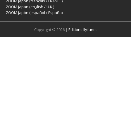
ZOOM Japon (français / FRANCE)
ZOOM Japan (english / U.K.)
ZOOM Japón (español / España)
Copyright © 2026 |
Editions Ilyfunet