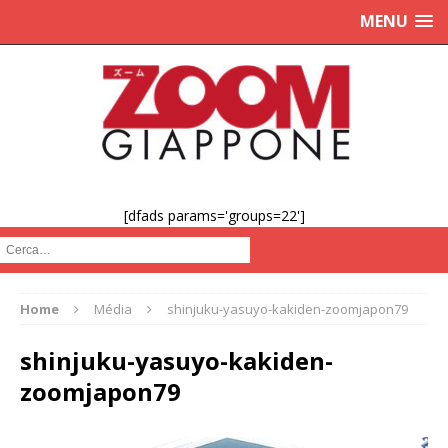
MENU
[dfads params='groups=22']
Cerca :
Home
Média
shinjuku-yasuyo-kakiden-zoomjapon79
shinjuku-yasuyo-kakiden-
zoomjapon79