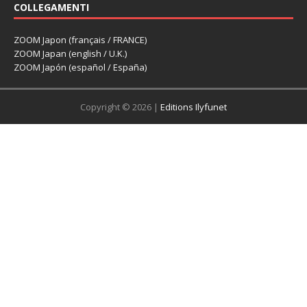
COLLEGAMENTI
ZOOM Japon (français / FRANCE)
ZOOM Japan (english / U.K.)
ZOOM Japón (español / España)
Copyright © 2026 |
Editions Ilyfunet