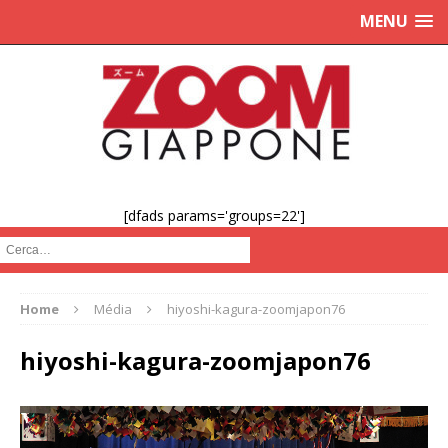
MENU
[dfads params='groups=22']
Cerca :
Home
Média
hiyoshi-kagura-zoomjapon76
hiyoshi-kagura-zoomjapon76