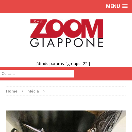
MENU
[dfads params='groups=22']
Cerca :
Home
Média