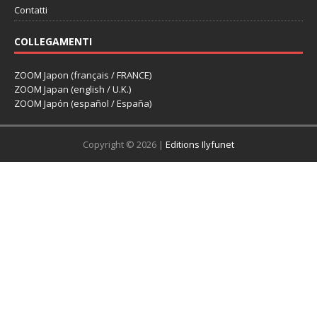
Contatti
COLLEGAMENTI
ZOOM Japon (français / FRANCE)
ZOOM Japan (english / U.K.)
ZOOM Japón (español / España)
Copyright © 2026 |
Editions Ilyfunet